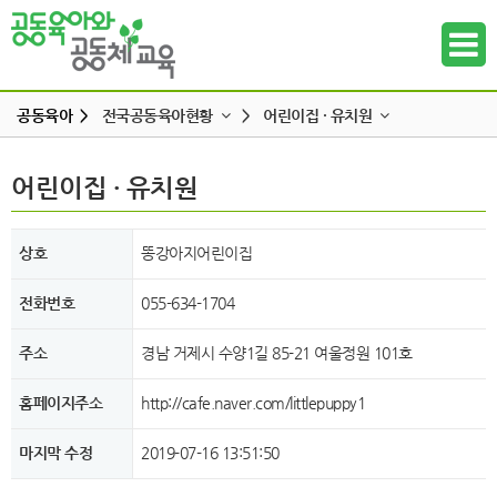
공동육아 >
전국공동육아현황
>
어린이집 · 유치원
공동육아란
어린이집 · 유치원
어린이집 · 유치원
하위메뉴
공동육아 영유아과정
초등방과후 및 협동돌봄센터
공동육아 초등과정
지역공동체
하위메뉴
상호
똥강아지어린이집
공동육아사회적협동조합
대안학교
하위메뉴
전화번호
055-634-1704
전국공동육아현황
전국공동육아지도
공동육아 FAQ
다함께 돌봄센터
주소
경남 거제시 수양1길 85-21 여울정원 101호
하위메뉴
홈페이지주소
http://cafe.naver.com/littlepuppy1
하위메뉴
마지막 수정
2019-07-16 13:51:50
하위메뉴