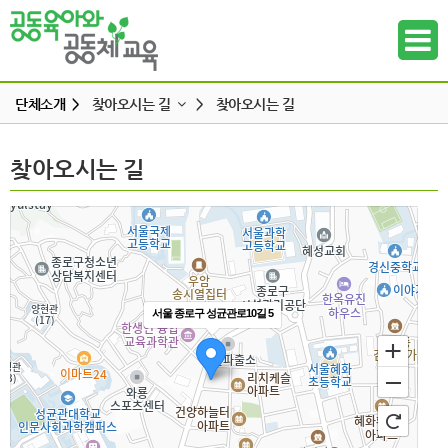
단체소개 >
찾아오시는 길
>
찾아오시는 길
인사말
찾아오시는 길
찾아오시는 길
하위메뉴
미션과 비전
조직
하위메뉴
정관 & 재정
하위메뉴
각종신청
찾아오시는 길
서울 종로구 성균관로10길 5
하위메뉴
하위메뉴
하위메뉴