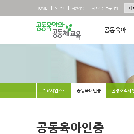
HOME
로그인
회원가입
회원기관 커뮤니티
공동육아
공동육아란
공동육아 영유아과
공동육아 초등과정
공동육아사회적협
주요사업소개
공동육아인증
현장조직사
전국공동육아현황
공동육아 FAQ
공동육아인증