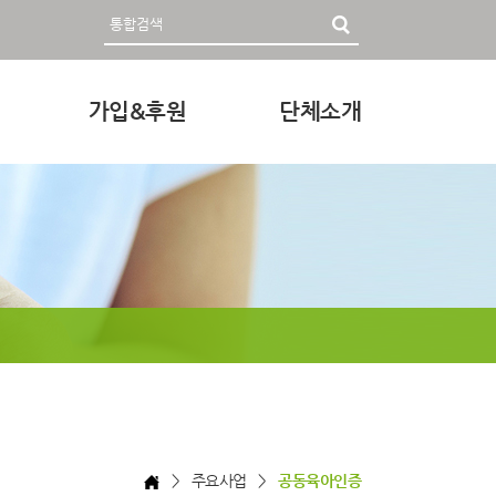
가입&후원
단체소개
영자료
회원가입 및 후원안내
인사말
후원하기
미션과 비전
조직
정관 & 재정
각종신청
찾아오시는 길
> 주요사업 >
공동육아인증