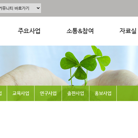
주요사업
소통&참여
자료실
주요사업소개
공지사항
교육 · 운
정
공동육아인증
공동육아 ing
연구자료
현장조직사업
무엇이든 물어보세요
참고도서
동조합
교육사업
터전 소식
뉴스레터
업
교육사업
연구사업
출판사업
홍보사업
연구사업
교사모집/교사구직
동영상
출판사업
조합원 모집
언론보도
홍보사업
알리고 싶어요
발간도서
나도 한마디