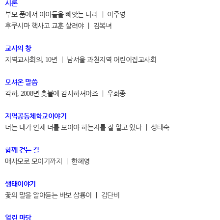
시론
부모 품에서 아이들을 빼앗는 나라
｜
이주영
후쿠시마 핵사고 교훈 살려야
｜
김복녀
교사의 창
지역교사회의
년
｜
남서울 과천지역 어린이집교사회
, 10
모셔온 말씀
각하
년 촛불에 감사하셔야죠
｜
우희종
, 2008
지역공동체학교이야기
너는 내가 언제 너를 보아야 하는지를 잘 알고 있다
｜
성태숙
함께 걷는 길
매사모로 모이기까지
｜
한혜영
생태이야기
꽃의 말을 알아듣는 바보 삼룡이
｜
김단비
열린 마당