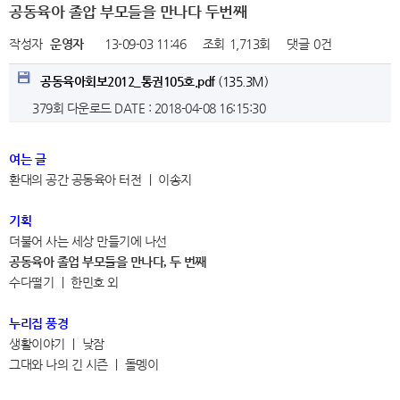
공동육아 졸압 부모들을 만나다 두번째
작성자
운영자
13-09-03 11:46
조회
1,713회
댓글
0건
공동육아회보2012_통권105호.pdf
(135.3M)
379회 다운로드
DATE : 2018-04-08 16:15:30
여는 글
환대의 공간 공동육아 터전
｜
이송지
기획
더불어 사는 세상 만들기에 나선
공동육아 졸업 부모들을 만나다
두 번째
,
수다떨기
｜
한민호 외
누리집 풍경
생활이야기
｜
낮잠
그대와 나의 긴 시즌
｜
돌멩이