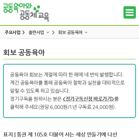
주요사업 >
출판사업
>
회보 공동육아
주요사업소개
출판사업소개
회보 공동육아
하위메뉴
공동육아인증
발간도서
현장조직사업
회보 공동육아
하위메뉴
공동육아 회보는 계절에 따라 한 해에 네 번씩 발행합니다.
교육사업
계간 공동육아를 통해 공동육아 철학과 실천을 대외적으로
하위메뉴
연구사업
알릴 수 있도록 하고 있습니다.
출판사업
정기구독을 원하시는 분은
<
정기구독신청 바로가기
>
를
하위메뉴
클릭해 주세요(권당 6,000원/1년 구독료 24,000원).
홍보사업
하위메뉴
하위메뉴
표지 | 통권 제 105호 더불어 사는 세상 만들기에 나선