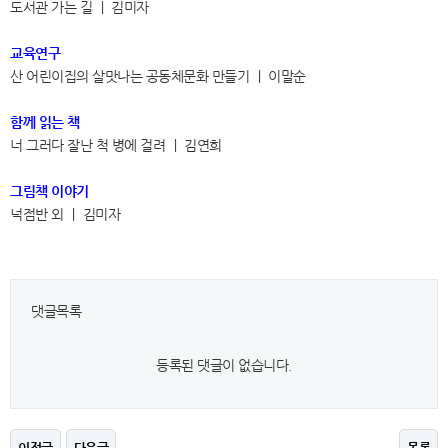
도서관 가는 길
｜
김미자
교육연구
산 어린이집의 살맛나는 공동체문화 만들기
｜
이말순
함께 읽는 책
너 그러다 잘난 척 병에 걸려
｜
김연희
그림책 이야기
넉점반 외
｜
김미자
댓글목록
등록된 댓글이 없습니다.
이전글
다음글
목록