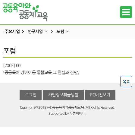
주요사업 >
연구사업
>
포럼
주요사업소개
연구사업
포럼
하위메뉴
공동육아인증
포럼
현장조직사업
[2002]
00
하위메뉴
「공동육아 장애아동 통합교육 그 현실과 전망」
교육사업
하위메뉴
목록
연구사업
출판사업
로그인
개인정보취급방침
PC버전보기
하위메뉴
홍보사업
Copyrightⓒ 2018 (사)공동육아와공동체교육. All Rights Reserved.
하위메뉴
Supported by
푸른아이티.
하위메뉴