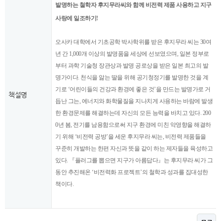
발명하는 철학자 후지무라씨와 함께 비전력 제품 사용하고 지구
사랑에 일조하기!
오사카 대학에서 기초공학 박사학위를 받은 후지무라 씨는 30여
년 간 1,000개 이상의 발명품을 세상에 선보였으며, 일본 정부로
부터 과학 기술청 장관상과 발명 공로상을 받은 일본 최고의 발
명가이다. 천식을 앓는 딸을 위해 공기청정기를 발명한 것을 계
기로 ‘어린이들의 건강과 환경에 좋은 것’을 만드는 발명가로 거
책설명
듭난 그는, 에너지와 화학물질을 지나치게 사용하는 바람에 발생
한 환경문제를 해결하는데 자신의 모든 능력을 바치고 있다. 200
0년 봄, 전기를 남용함으로써 지구 환경에 미친 악영향을 해결하
기 위해 ‘비전력 공방’을 세운 후지무라 씨는, 비전력 제품들을
꾸준히 개발하는 한편 자신과 뜻을 같이 하는 제자들을 육성하고
있다. 『플러그를 뽑으면 지구가 아름답다』는 후지무라 씨가 그
동안 추진해온 ‘비전력화 프로젝트’의 철학과 성과를 집대성한
책이다.