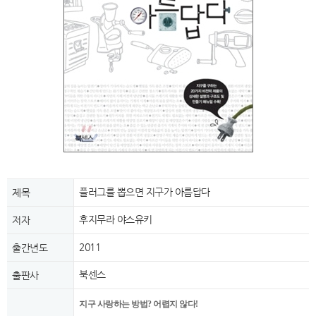
플러그를 뽑으면 지구가 아름답다
제목
후지무라 야스유키
저자
2011
출간년도
북센스
출판사
지구 사랑하는 방법? 어렵지 않다!