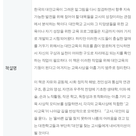
한국의 대안교육이 그려온 밑그림을 다시 점검하면서 향후 지속
가능한 발전을 위해 짚어야 할 대목들을 교사의 성장이라는 관점
에서 분석하는 책이다. 대안학교 교사와 그 지망생들을 위한 교
육이나 자기 성장을 위한 교육 프로그램들은 지금까지 여러 가지
로 개발되고 시힝되어왔다. 하지만 이러한 시도들이 충실한 열매
를 거두기 위해서는 대안교육의 좌표를 좀더 명료하게 인식하면
서 자신의 구상과 실천이 어떠한 구도로 자리매김 되는지를 확인
하는 작업이 필요하다. 이 책은 이러한 작업을 위해 대안교육의
책설명
기둥이 된다고 여겨지는 교육사상을 아홉 가지 범주로 정리한다.
이 책은 자유와 공동체, 사회·정치적 해방, 전인성과 통섭적 연관
구조, 종교와 영성, 자연과 우주적 전망에 기초한 생태학, 미와 예
술, 손과 노작활동, 작은 학교, 독창성과 토착화라는 아홉 가지 교
육 사상적 모티브를 성찰하면서, 각각의 교육사상에 적합한 ‘교
사교육’이 나아갈 길을 반성적으로 모색한다. 『교사, 대안의 길
을 묻다』는 '올바른 길'을 찾지 못하여 나름의 어려움을 겪고 있
는 대한학교들과 부단히 '대안'을 찾는 교사들에게 내비게이션이
될 것이다.