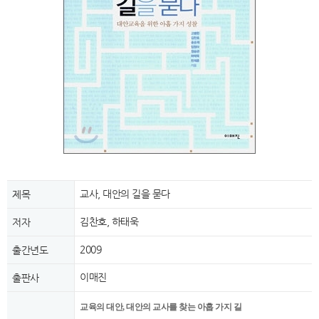
교사, 대안의 길을 묻다
제목
김찬호, 하태욱
저자
2009
출간년도
이매진
출판사
교육의 대안, 대안의 교사를 찾는 아홉 가지 길