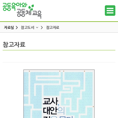
자료실 >
참고도서
>
참고자료
교육 · 운영자료
참고도서
참고자료
하위메뉴
연구자료
참고도서
하위메뉴
뉴스레터
하위메뉴
동영상
언론보도
하위메뉴
발간도서
하위메뉴
하위메뉴