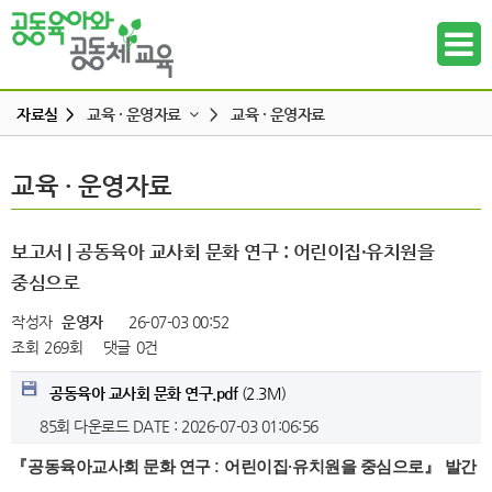
자료실 >
교육 · 운영자료
>
교육 · 운영자료
교육 · 운영자료
교육 · 운영자료
교육 · 운영자료
하위메뉴
연구자료
참고도서
하위메뉴
보고서 | 공동육아 교사회 문화 연구 : 어린이집·유치원을
뉴스레터
중심으로
하위메뉴
동영상
작성자
운영자
26-07-03 00:52
언론보도
조회
269회
댓글
0건
하위메뉴
발간도서
공동육아 교사회 문화 연구.pdf
(2.3M)
하위메뉴
85회 다운로드
DATE : 2026-07-03 01:06:56
하위메뉴
『
공동육아교사회 문화 연구
:
어린이집
·
유치원을 중심으로
』
발간