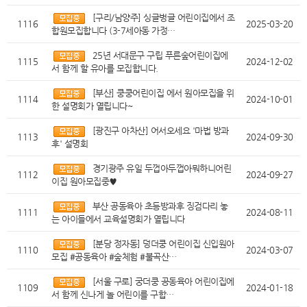
[구리/남양주] 싱글벙글 어린이집에서 조
1116
2025-03-20
합원모집합니다 (3-7세아동 가정…
25년 서대문구 구립 푸른숲어린이집에
1115
2024-12-02
서 함께 할 유아를 모집합니다.
[부산] 쿵쿵어린이집 에서 원아모집을 위
1114
2024-10-01
한 설명회가 열립니다~
[광진구 아차산] 어서오세요 '마법 방과
1113
2024-09-30
후' 설명회
경기광주 유일 두껍아두껍아뭐하니어린
1112
2024-09-27
이집 원아모집중♥
부산 공동육아 초등방과후 징검다리 놓
1111
2024-08-11
는 아이들에서 교육설명회가 열립니다
[분당 정자동] 덩더쿵 어린이집 신입원아
1110
2024-03-07
모집 #공동육아 #숲체험 #불곡산…
[서울 구로] 궁더쿵 공동육아 어린이집에
1109
2024-01-18
서 함께 신나게 놀 어린이를 구합…