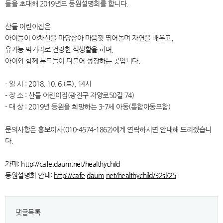
들을 초대해 2019년도 등원설명회를 합니다.
산들 어린이집은
아이들이 아차산을 마당삼아 마음껏 뛰어놀며 자연을 배우고,
유기농 먹거리로 건강한 식생활을 하며,
아이와 함께 부모들이 더불어 성장하는 곳입니다.
- 일 시 : 2018. 10. 6.(토), 14시
- 장 소 : 산들 어린이집(광진구 자양로50길 74)
- 대 상 : 2019년 등원을 희망하는 3-7세 아동(통합아동포함)
문의사항은 홍보이사(010-4574-1862)에게 연락하시면 안내해 드리겠습니
다.
카페:
http://cafe.daum.net/healthychild
등원설명회 안내:
http://cafe.daum.net/healthychild/32sl/25
댓글목록