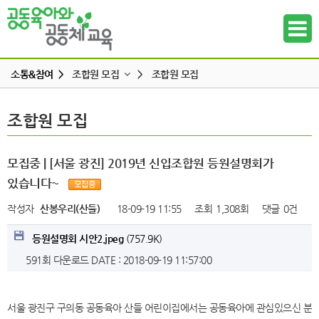
소통&참여 >
조합원 모집
>
조합원 모집
공지사항
조합원 모집
조합원 모집
하위메뉴
공동육아 ing
무엇이든 물어보세요
하위메뉴
모집중 | [서울 광진] 2019년 신입조합원 등원설명회가
터전 소식
있습니다~
하위메뉴
교사모집/교사구직
작성자
산봉우리(산들)
18-09-19 11:55
조회
1,308회
댓글
0건
조합원 모집
하위메뉴
등원설명회 시안2.jpeg
(757.9K)
알리고 싶어요
591회 다운로드
DATE : 2018-09-19 11:57:00
하위메뉴
나도 한마디
하위메뉴
서울 광진구 구의동 공동육아 산들 어린이집에서는 공동육아에 관심있으신 분