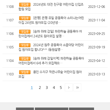
2024년도 대전 친구랑 어린이집 신입조
1108
2023-12-06
합원 모집
[은평] 은평 유일 공동육아 소리나는어린
1107
2023-11-04
이집 24년도 원아모집 (20년생…
[송파 위례 감일] 파란하늘 공동육아 어
1106
2023-09-25
린이집에서 24년도 원아모집 설명…
2024년 원주 공동육아 소꿉마당 어린이
1105
2023-09-19
집 원아모집 합니다^^ (등원설명…
[송파 위례 감일지역] 파란하늘 공동육아
1104
2023-04-12
어린이집에서 6세 추가 모집해요…
용인 수지구 작은나무숲 어린이집 원아
1103
2023-03-13
모집
1
2
3
4
5