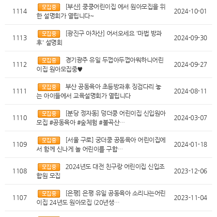
[부산] 쿵쿵어린이집 에서 원아모집을 위
1114
2024-10-01
한 설명회가 열립니다~
[광진구 아차산] 어서오세요 '마법 방과
1113
2024-09-30
후' 설명회
경기광주 유일 두껍아두껍아뭐하니어린
1112
2024-09-27
이집 원아모집중♥
부산 공동육아 초등방과후 징검다리 놓
1111
2024-08-11
는 아이들에서 교육설명회가 열립니다
[분당 정자동] 덩더쿵 어린이집 신입원아
1110
2024-03-07
모집 #공동육아 #숲체험 #불곡산…
[서울 구로] 궁더쿵 공동육아 어린이집에
1109
2024-01-18
서 함께 신나게 놀 어린이를 구합…
2024년도 대전 친구랑 어린이집 신입조
1108
2023-12-06
합원 모집
[은평] 은평 유일 공동육아 소리나는어린
1107
2023-11-04
이집 24년도 원아모집 (20년생…