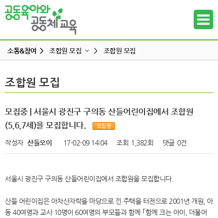
소통&참여 >
조합원 모집
>
조합원 모집
공지사항
조합원 모집
조합원 모집
하위메뉴
공동육아 ing
무엇이든 물어보세요
하위메뉴
모집중 | 서울시 광진구 구의동 산들어린이집에서 조합원
터전 소식
(5,6,7세)을 모집합니다.
하위메뉴
교사모집/교사구직
작성자
산들오이
17-02-09 14:04
조회
1,382회
댓글
0건
조합원 모집
하위메뉴
알리고 싶어요
서울시 광진구 구의동 산들어린이집에서 조합원을 모집합니다.
하위메뉴
나도 한마디
산들 어린이집은 아차산자락을 마당으로 낀 주택을 터전으로 2001년 개원, 아
하위메뉴
동 40여명과 교사 10명이 60여명의 부모들과 함께 ｢함께 크는 아이, 더불어