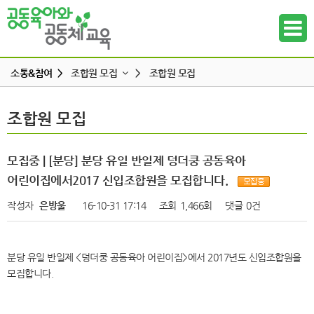
소통&참여 >
조합원 모집
>
조합원 모집
공지사항
조합원 모집
조합원 모집
하위메뉴
공동육아 ing
무엇이든 물어보세요
하위메뉴
모집중 | [분당] 분당 유일 반일제 덩더쿵 공동육아
터전 소식
어린이집에서2017 신입조합원을 모집합니다.
하위메뉴
교사모집/교사구직
작성자
은방울
16-10-31 17:14
조회
1,466회
댓글
0건
조합원 모집
하위메뉴
알리고 싶어요
분당 유일 반일제 <덩더쿵 공동육아 어린이집>에서 2017년도 신입조합원을
하위메뉴
나도 한마디
모집합니다.
하위메뉴