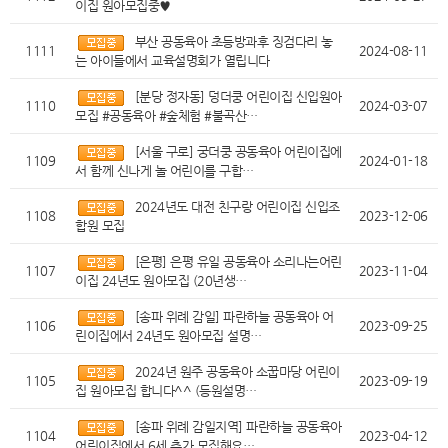
이집 원아모집중♥
부산 공동육아 초등방과후 징검다리 놓
1111
2024-08-11
는 아이들에서 교육설명회가 열립니다
[분당 정자동] 덩더쿵 어린이집 신입원아
1110
2024-03-07
모집 #공동육아 #숲체험 #불곡산…
[서울 구로] 궁더쿵 공동육아 어린이집에
1109
2024-01-18
서 함께 신나게 놀 어린이를 구합…
2024년도 대전 친구랑 어린이집 신입조
1108
2023-12-06
합원 모집
[은평] 은평 유일 공동육아 소리나는어린
1107
2023-11-04
이집 24년도 원아모집 (20년생…
[송파 위례 감일] 파란하늘 공동육아 어
1106
2023-09-25
린이집에서 24년도 원아모집 설명…
2024년 원주 공동육아 소꿉마당 어린이
1105
2023-09-19
집 원아모집 합니다^^ (등원설명…
[송파 위례 감일지역] 파란하늘 공동육아
1104
2023-04-12
어린이집에서 6세 추가 모집해요…