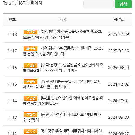
Total 1,118건
1 페이지
번호
제목
작성일
충남 천안,아산 공동육아 소중한 방과후
1118
2025-12-29
(초등 방과후) 2026년 새가족…
서초 함께크는 공동육아 어린이집 25,26
1117
2025-06-16
년 등원 가족을 기다립니다.!
[구리/남양주] 싱글벙글 어린이집에서 조
1116
2025-03-20
합원모집합니다 (3-7세아동 가정…
25년 서대문구 구립 푸른숲어린이집에
1115
2024-12-02
서 함께 할 유아를 모집합니다.
[부산] 쿵쿵어린이집 에서 원아모집을 위
1114
2024-10-01
한 설명회가 열립니다~
[광진구 아차산] 어서오세요 '마법 방과
1113
2024-09-30
후' 설명회
경기광주 유일 두껍아두껍아뭐하니어린
1112
2024-09-27