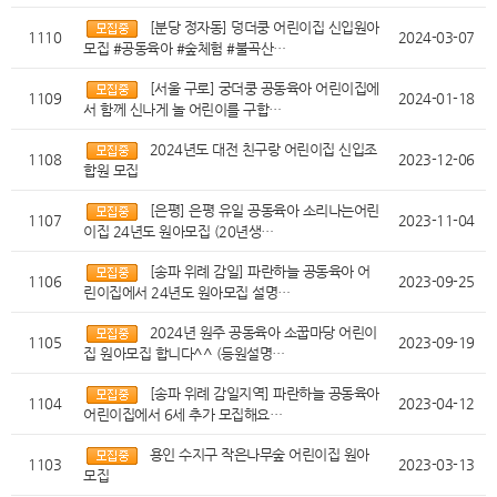
[분당 정자동] 덩더쿵 어린이집 신입원아
1110
2024-03-07
모집 #공동육아 #숲체험 #불곡산…
[서울 구로] 궁더쿵 공동육아 어린이집에
1109
2024-01-18
서 함께 신나게 놀 어린이를 구합…
2024년도 대전 친구랑 어린이집 신입조
1108
2023-12-06
합원 모집
[은평] 은평 유일 공동육아 소리나는어린
1107
2023-11-04
이집 24년도 원아모집 (20년생…
[송파 위례 감일] 파란하늘 공동육아 어
1106
2023-09-25
린이집에서 24년도 원아모집 설명…
2024년 원주 공동육아 소꿉마당 어린이
1105
2023-09-19
집 원아모집 합니다^^ (등원설명…
[송파 위례 감일지역] 파란하늘 공동육아
1104
2023-04-12
어린이집에서 6세 추가 모집해요…
용인 수지구 작은나무숲 어린이집 원아
1103
2023-03-13
모집