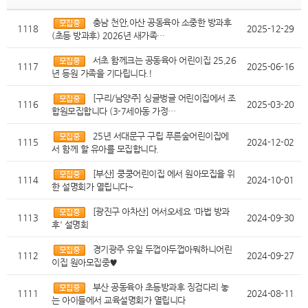
충남 천안,아산 공동육아 소중한 방과후
1118
2025-12-29
(초등 방과후) 2026년 새가족…
서초 함께크는 공동육아 어린이집 25,26
1117
2025-06-16
년 등원 가족을 기다립니다.!
[구리/남양주] 싱글벙글 어린이집에서 조
1116
2025-03-20
합원모집합니다 (3-7세아동 가정…
25년 서대문구 구립 푸른숲어린이집에
1115
2024-12-02
서 함께 할 유아를 모집합니다.
[부산] 쿵쿵어린이집 에서 원아모집을 위
1114
2024-10-01
한 설명회가 열립니다~
[광진구 아차산] 어서오세요 '마법 방과
1113
2024-09-30
후' 설명회
경기광주 유일 두껍아두껍아뭐하니어린
1112
2024-09-27
이집 원아모집중♥
부산 공동육아 초등방과후 징검다리 놓
1111
2024-08-11
는 아이들에서 교육설명회가 열립니다