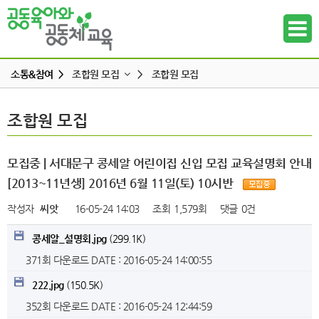
소통&참여 >
조합원 모집
>
조합원 모집
공지사항
조합원 모집
조합원 모집
하위메뉴
공동육아 ing
무엇이든 물어보세요
하위메뉴
모집중 | 서대문구 콩세알 어린이집 신입 모집 교육설명회 안내
터전 소식
[2013~11년생] 2016년 6월 11일(토) 10시반
하위메뉴
교사모집/교사구직
작성자
씨앗
16-05-24 14:03
조회
1,579회
댓글
0건
조합원 모집
하위메뉴
콩세알_설명회.jpg
(299.1K)
알리고 싶어요
371회 다운로드
DATE : 2016-05-24 14:00:55
하위메뉴
나도 한마디
222.jpg
(150.5K)
하위메뉴
352회 다운로드
DATE : 2016-05-24 12:44:59