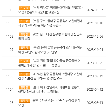
[분당 정자동] 덩더쿵 어린이집 신입원아
1110
2024-03-07
모집 #공동육아 #숲체험 #불곡산…
[서울 구로] 궁더쿵 공동육아 어린이집에
1109
2024-01-18
서 함께 신나게 놀 어린이를 구합…
2024년도 대전 친구랑 어린이집 신입조
1108
2023-12-06
합원 모집
[은평] 은평 유일 공동육아 소리나는어린
1107
2023-11-04
이집 24년도 원아모집 (20년생…
[송파 위례 감일] 파란하늘 공동육아 어
1106
2023-09-25
린이집에서 24년도 원아모집 설명…
2024년 원주 공동육아 소꿉마당 어린이
1105
2023-09-19
집 원아모집 합니다^^ (등원설명…
[송파 위례 감일지역] 파란하늘 공동육아
1104
2023-04-12
어린이집에서 6세 추가 모집해요…
용인 수지구 작은나무숲 어린이집 원아
1103
2023-03-13
모집