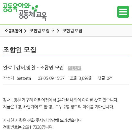
소통&참여 >
조합원 모집
>
조합원 모집
공지사항
조합원 모집
조합원 모집
하위메뉴
공동육아 ing
무엇이든 물어보세요
하위메뉴
완료 | 강서,양천 - 조합원 모집
터전 소식
작성자
bettertn
03-05-09 15:37
조회
3,692회
댓글
0건
하위메뉴
교사모집/교사구직
조합원 모집
하위메뉴
강서 , 양천 개구리 어린이집에서 24개월 내외의 아이를 찾고 있습니다.
알리고 싶어요
지금은 1명, 하반기에 또 한 명.. 모두 2명 정도의 아이를 기다립니다.
하위메뉴
나도 한마디
자세한 사항은 전화 주시면 상담해 드리겠습니다
하위메뉴
전화번호는 2691-7338입니다.