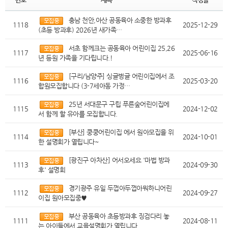
충남 천안,아산 공동육아 소중한 방과후
1118
2025-12-29
(초등 방과후) 2026년 새가족…
서초 함께크는 공동육아 어린이집 25,26
1117
2025-06-16
년 등원 가족을 기다립니다.!
[구리/남양주] 싱글벙글 어린이집에서 조
1116
2025-03-20
합원모집합니다 (3-7세아동 가정…
25년 서대문구 구립 푸른숲어린이집에
1115
2024-12-02
서 함께 할 유아를 모집합니다.
[부산] 쿵쿵어린이집 에서 원아모집을 위
1114
2024-10-01
한 설명회가 열립니다~
[광진구 아차산] 어서오세요 '마법 방과
1113
2024-09-30
후' 설명회
경기광주 유일 두껍아두껍아뭐하니어린
1112
2024-09-27
이집 원아모집중♥
부산 공동육아 초등방과후 징검다리 놓
1111
2024-08-11
는 아이들에서 교육설명회가 열립니다