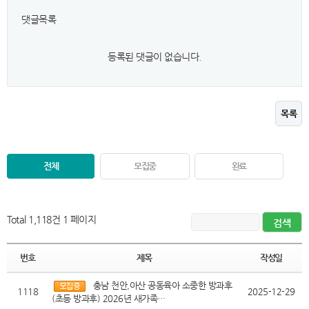
댓글목록
등록된 댓글이 없습니다.
목록
전체
모집중
완료
Total 1,118건
1 페이지
번호
제목
작성일
충남 천안,아산 공동육아 소중한 방과후
1118
2025-12-29
(초등 방과후) 2026년 새가족…