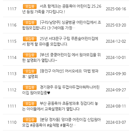
서초 함께크는 공동육아 어린이집 25,26
1117
2025-06-16
년 등원 가족을 기다립니다.!
[구리/남양주] 싱글벙글 어린이집에서 조
1116
2025-03-20
합원모집합니다 (3-7세아동 가정…
25년 서대문구 구립 푸른숲어린이집에
1115
2024-12-02
서 함께 할 유아를 모집합니다.
[부산] 쿵쿵어린이집 에서 원아모집을 위
1114
2024-10-01
한 설명회가 열립니다~
[광진구 아차산] 어서오세요 '마법 방과
1113
2024-09-30
후' 설명회
경기광주 유일 두껍아두껍아뭐하니어린
1112
2024-09-27
이집 원아모집중♥
부산 공동육아 초등방과후 징검다리 놓
1111
2024-08-11
는 아이들에서 교육설명회가 열립니다
[분당 정자동] 덩더쿵 어린이집 신입원아
1110
2024-03-07
모집 #공동육아 #숲체험 #불곡산…