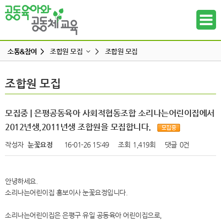
소통&참여 >
조합원 모집
>
조합원 모집
공지사항
조합원 모집
조합원 모집
하위메뉴
공동육아 ing
무엇이든 물어보세요
하위메뉴
모집중 | 은평공동육아 사회적협동조합 소리나는어린이집에서
터전 소식
2012년생,2011년생 조합원을 모집합니다.
하위메뉴
교사모집/교사구직
작성자
눈꽃요정
16-01-26 15:49
조회
1,419회
댓글
0건
조합원 모집
하위메뉴
알리고 싶어요
안녕하세요.
하위메뉴
나도 한마디
소리나는어린이집 홍보이사 눈꽃요정입니다.
하위메뉴
소리나는어린이집은 은평구 유일 공동육아 어린이집으로,