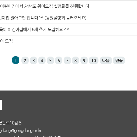
아 어린이집에서 24년도 원아모집 설명회를 진행합니다.
어린이집 원아모집 합니다^^ (등원설명회 놀러오세요)
육아 어린이집에서 6세 추가 모집해요.^^
아 모집
1
2
3
4
5
6
7
8
9
10
다음
맨끝
균관로10길 5
dong@gongdong.or.kr