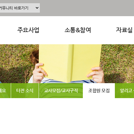
주요사업
소통&참여
자료실
주요사업소개
공지사항
교육 · 운
정
공동육아인증
공동육아 ing
연구자료
현장조직사업
무엇이든 물어보세요
참고도서
동조합
교육사업
터전 소식
뉴스레터
세요
터전 소식
교사모집/교사구직
조합원 모집
알리고
연구사업
교사모집/교사구직
동영상
출판사업
조합원 모집
언론보도
홍보사업
알리고 싶어요
발간도서
나도 한마디