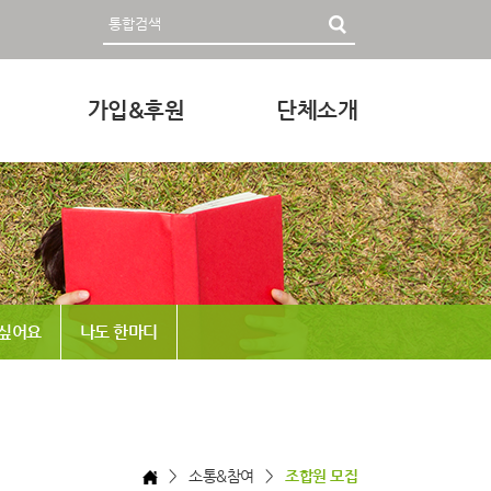
가입&후원
단체소개
영자료
회원가입 및 후원안내
인사말
후원하기
미션과 비전
조직
정관 & 재정
 싶어요
나도 한마디
각종신청
찾아오시는 길
> 소통&참여 >
조합원 모집