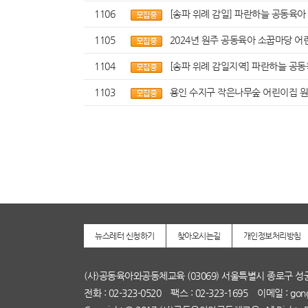
1106
[송파 위례 감일] 파란하늘 공동육
1105
2024년 원주 공동육아 소꿉마당 
1104
[송파 위례 감일지역] 파란하늘 공동
1103
용인 수지구 작은나무숲 어린이집 원
뉴스레터 신청하기
찾아오시는길
개인정보처리방침
(사)공동육아와공동체교육 (03069) 서울특별시 종로구 성
전화 : 02-323-0520 팩스 : 02-323-1695 이메일 : gong