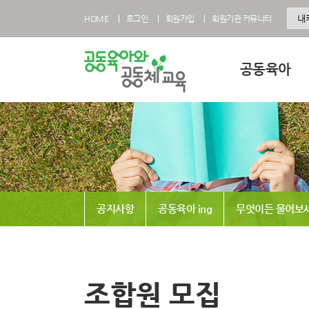
HOME
로그인
회원가입
회원기관 커뮤니티
공동육아
공동육아란
공동육아 영유아과
공동육아 초등과정
공동육아사회적협
공지사항
공동육아 ing
무엇이든 물어보
전국공동육아현황
공동육아 FAQ
조합원 모집