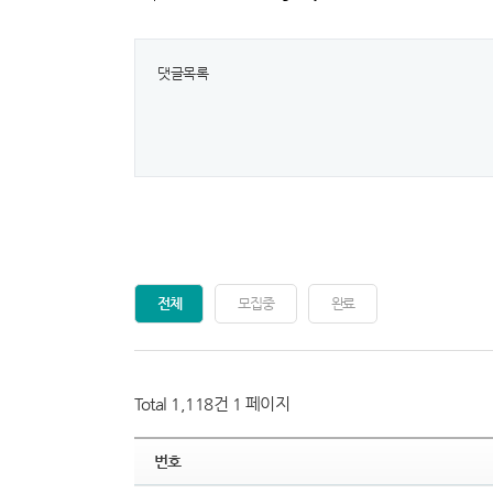
댓글목록
전체
모집중
완료
Total 1,118건
1 페이지
번호