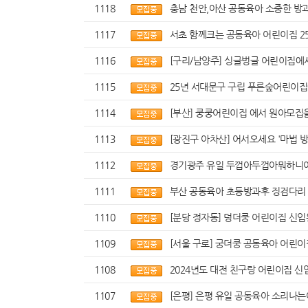
1118
충남 천안,아산 공동육아 소중한 방과후
1117
서초 함께크는 공동육아 어린이집 25
1116
[구리/남양주] 싱글벙글 어린이집에서
1115
25년 서대문구 구립 푸른숲어린이집
1114
[부산] 쿵쿵어린이집 에서 원아모집
1113
[광진구 아차산] 어서오세요 '마법 
1112
경기광주 유일 두껍아두껍아뭐하니
1111
부산 공동육아 초등방과후 징검다리
1110
[분당 정자동] 덩더쿵 어린이집 신
1109
[서울 구로] 궁더쿵 공동육아 어린
1108
2024년도 대전 친구랑 어린이집 
1107
[은평] 은평 유일 공동육아 소리나는어