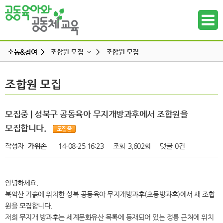
소통&참여 >
조합원 모집
>
조합원 모집
공지사항
조합원 모집
조합원 모집
하위메뉴
공동육아 ing
무엇이든 물어보세요
하위메뉴
모집중 | 성북구 공동육아 무지개방과후에서 조합원을
터전 소식
모집합니다.
하위메뉴
교사모집/교사구직
작성자
가위손
14-08-25 16:23
조회
3,602회
댓글
0건
조합원 모집
하위메뉴
알리고 싶어요
안녕하세요.
하위메뉴
나도 한마디
북악산 기슭에 위치한 성북 공동육아 무지개방과후(초등방과후)에서 새 조합
원을 모집합니다.
하위메뉴
저희 무지개 방과후는 세계문화유산 목록에 등재되어 있는 정릉 근처에 위치