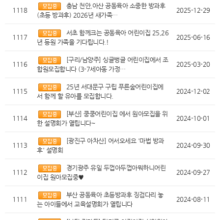
충남 천안,아산 공동육아 소중한 방과후
1118
2025-12-29
(초등 방과후) 2026년 새가족…
서초 함께크는 공동육아 어린이집 25,26
1117
2025-06-16
년 등원 가족을 기다립니다.!
[구리/남양주] 싱글벙글 어린이집에서 조
1116
2025-03-20
합원모집합니다 (3-7세아동 가정…
25년 서대문구 구립 푸른숲어린이집에
1115
2024-12-02
서 함께 할 유아를 모집합니다.
[부산] 쿵쿵어린이집 에서 원아모집을 위
1114
2024-10-01
한 설명회가 열립니다~
[광진구 아차산] 어서오세요 '마법 방과
1113
2024-09-30
후' 설명회
경기광주 유일 두껍아두껍아뭐하니어린
1112
2024-09-27
이집 원아모집중♥
부산 공동육아 초등방과후 징검다리 놓
1111
2024-08-11
는 아이들에서 교육설명회가 열립니다