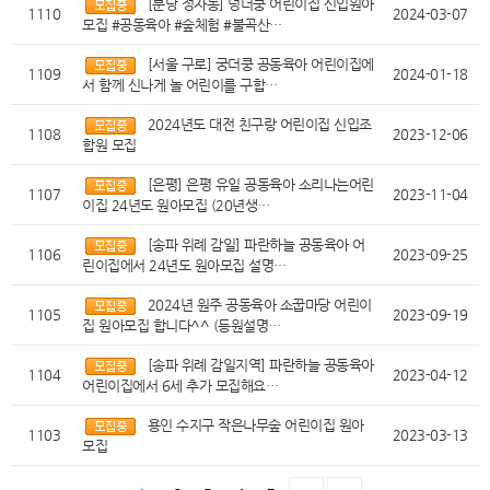
[분당 정자동] 덩더쿵 어린이집 신입원아
1110
2024-03-07
모집 #공동육아 #숲체험 #불곡산…
[서울 구로] 궁더쿵 공동육아 어린이집에
1109
2024-01-18
서 함께 신나게 놀 어린이를 구합…
2024년도 대전 친구랑 어린이집 신입조
1108
2023-12-06
합원 모집
[은평] 은평 유일 공동육아 소리나는어린
1107
2023-11-04
이집 24년도 원아모집 (20년생…
[송파 위례 감일] 파란하늘 공동육아 어
1106
2023-09-25
린이집에서 24년도 원아모집 설명…
2024년 원주 공동육아 소꿉마당 어린이
1105
2023-09-19
집 원아모집 합니다^^ (등원설명…
[송파 위례 감일지역] 파란하늘 공동육아
1104
2023-04-12
어린이집에서 6세 추가 모집해요…
용인 수지구 작은나무숲 어린이집 원아
1103
2023-03-13
모집