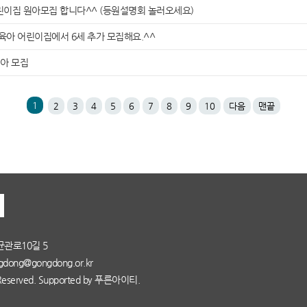
어린이집 원아모집 합니다^^ (등원설명회 놀러오세요)
육아 어린이집에서 6세 추가 모집해요.^^
아 모집
1
2
3
4
5
6
7
8
9
10
다음
맨끝
균관로10길 5
dong@gongdong.or.kr
served. Supported by
푸른아이티.