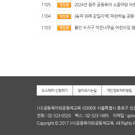
1105
2024년 원주 공동육아 소꿉마당 
1104
[송파 위례 감일지역] 파란하늘 공동
1103
용인 수지구 작은나무숲 어린이집 원
뉴스레터 신청하기
찾아오시는길
개인정보처리방침
(사)공동육아와공동체교육 (03069) 서울특별시 종로구 성
전화 : 02-323-0520 팩스 : 02-323-1695 이메일 : gong
Copyright © 2017 (사)공동육아와공동체교육. All Rights Re