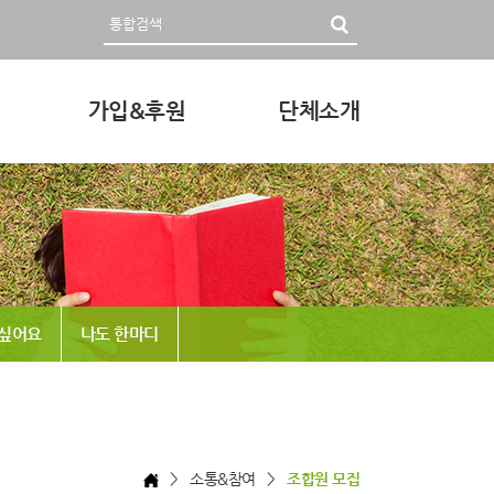
가입&후원
단체소개
영자료
회원가입 및 후원안내
인사말
후원하기
미션과 비전
조직
정관 & 재정
 싶어요
나도 한마디
각종신청
찾아오시는 길
> 소통&참여 >
조합원 모집