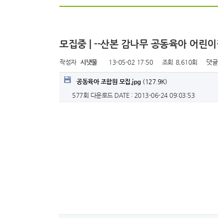
모집중 | --산본 감나무 공동육아 어
작성자
시냇물
13-05-02 17:50
조회
8,610회
댓글
공동육아 조합원 모집.jpg
(127.9K)
577회 다운로드
DATE : 2013-06-24 09:03:53