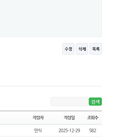
수정
삭제
목록
작성자
작성일
조회수
만식
2025-12-29
582