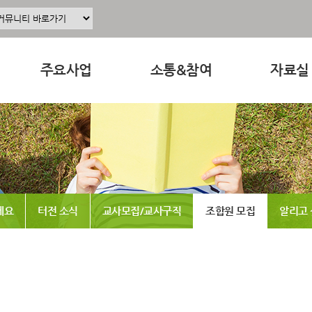
주요사업
소통&참여
자료실
주요사업소개
공지사항
교육 · 운
정
공동육아인증
공동육아 ing
연구자료
현장조직사업
무엇이든 물어보세요
참고도서
동조합
교육사업
터전 소식
뉴스레터
세요
터전 소식
교사모집/교사구직
조합원 모집
알리고
연구사업
교사모집/교사구직
동영상
출판사업
조합원 모집
언론보도
홍보사업
알리고 싶어요
발간도서
나도 한마디