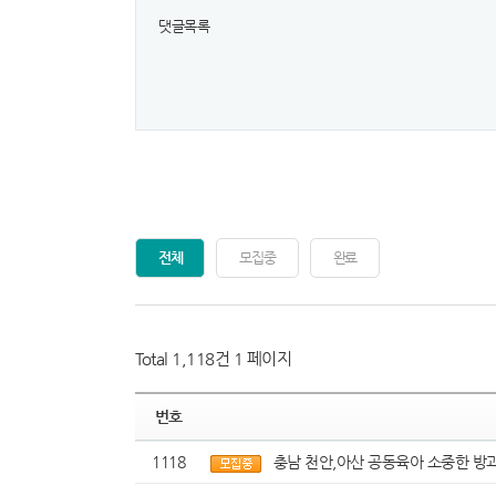
댓글목록
전체
모집중
완료
Total 1,118건
1 페이지
번호
1118
충남 천안,아산 공동육아 소중한 방과후