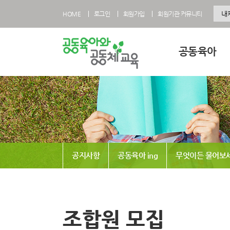
HOME
로그인
회원가입
회원기관 커뮤니티
공동육아
공동육아란
공동육아 영유아과
공동육아 초등과정
공동육아사회적협
공지사항
공동육아 ing
무엇이든 물어보
전국공동육아현황
공동육아 FAQ
조합원 모집