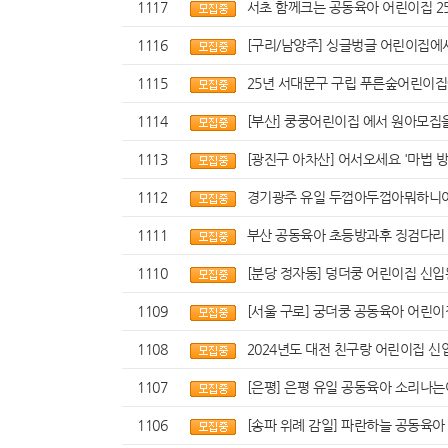
1117
서초 함께크는 공동육아 어린이집 25
1116
[구리/남양주] 싱글벙글 어린이집에서
1115
25년 서대문구 구립 푸른숲어린이집
1114
[부산] 쿵쿵어린이집 에서 원아모집
1113
[광진구 아차산] 어서오세요 '마법 
1112
경기광주 유일 두껍아두껍아뭐하니
1111
부산 공동육아 초등방과후 징검다리
1110
[분당 정자동] 덩더쿵 어린이집 신
1109
[서울 구로] 궁더쿵 공동육아 어린
1108
2024년도 대전 친구랑 어린이집 
1107
[은평] 은평 유일 공동육아 소리나는어
1106
[송파 위례 감일] 파란하늘 공동육