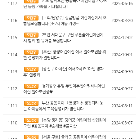
서초 함께크는 공동육아 어린이집 25,26
1117
2025-06-16
년 등원 가족을 기다립니다.!
[구리/남양주] 싱글벙글 어린이집에서 조
1116
2025-03-20
합원모집합니다 (3-7세아동 가정…
25년 서대문구 구립 푸른숲어린이집에
1115
2024-12-02
서 함께 할 유아를 모집합니다.
[부산] 쿵쿵어린이집 에서 원아모집을 위
1114
2024-10-01
한 설명회가 열립니다~
[광진구 아차산] 어서오세요 '마법 방과
1113
2024-09-30
후' 설명회
경기광주 유일 두껍아두껍아뭐하니어린
1112
2024-09-27
이집 원아모집중♥
부산 공동육아 초등방과후 징검다리 놓
1111
2024-08-11
는 아이들에서 교육설명회가 열립니다
[분당 정자동] 덩더쿵 어린이집 신입원아
1110
2024-03-07
모집 #공동육아 #숲체험 #불곡산…
[서울 구로] 궁더쿵 공동육아 어린이집에