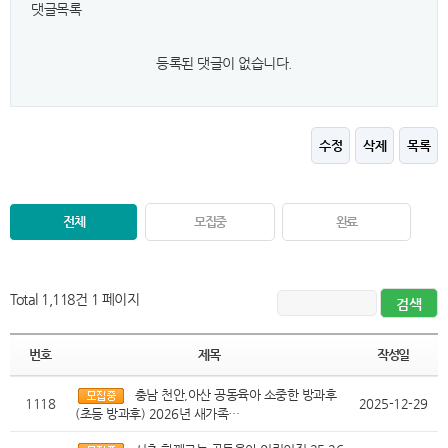
댓글목록
등록된 댓글이 없습니다.
수정
삭제
목록
전체
모집중
완료
Total 1,118건
1 페이지
번호
제목
작성일
충남 천안,아산 공동육아 소중한 방과후
1118
2025-12-29
(초등 방과후) 2026년 새가족…