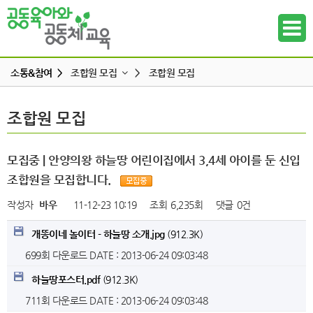
소통&참여 >
조합원 모집
>
조합원 모집
공지사항
조합원 모집
조합원 모집
하위메뉴
공동육아 ing
무엇이든 물어보세요
하위메뉴
모집중 | 안양의왕 하늘땅 어린이집에서 3,4세 아이를 둔 신입
터전 소식
조합원을 모집합니다.
하위메뉴
교사모집/교사구직
작성자
바우
11-12-23 10:19
조회
6,235회
댓글
0건
조합원 모집
하위메뉴
개똥이네 놀이터 - 하늘땅 소개.jpg
(912.3K)
알리고 싶어요
699회 다운로드
DATE : 2013-06-24 09:03:48
하위메뉴
나도 한마디
하늘땅포스터.pdf
(912.3K)
하위메뉴
711회 다운로드
DATE : 2013-06-24 09:03:48