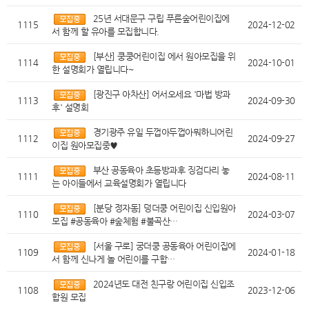
25년 서대문구 구립 푸른숲어린이집에
1115
2024-12-02
서 함께 할 유아를 모집합니다.
[부산] 쿵쿵어린이집 에서 원아모집을 위
1114
2024-10-01
한 설명회가 열립니다~
[광진구 아차산] 어서오세요 '마법 방과
1113
2024-09-30
후' 설명회
경기광주 유일 두껍아두껍아뭐하니어린
1112
2024-09-27
이집 원아모집중♥
부산 공동육아 초등방과후 징검다리 놓
1111
2024-08-11
는 아이들에서 교육설명회가 열립니다
[분당 정자동] 덩더쿵 어린이집 신입원아
1110
2024-03-07
모집 #공동육아 #숲체험 #불곡산…
[서울 구로] 궁더쿵 공동육아 어린이집에
1109
2024-01-18
서 함께 신나게 놀 어린이를 구합…
2024년도 대전 친구랑 어린이집 신입조
1108
2023-12-06
합원 모집