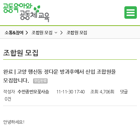
소통&참여 >
조합원 모집
>
조합원 모집
공지사항
조합원 모집
조합원 모집
하위메뉴
공동육아 ing
무엇이든 물어보세요
하위메뉴
완료 | 고양 행신동 정다운 방과후에서 신입 조합원을
터전 소식
모집합니다.
하위메뉴
교사모집/교사구직
작성자
수민종빈모꽃사슴
11-11-30 17:40
조회
4,706회
댓글
조합원 모집
0건
하위메뉴
알리고 싶어요
하위메뉴
나도 한마디
안녕하세요!
하위메뉴