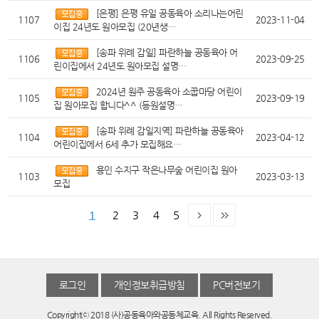
[은평] 은평 유일 공동육아 소리나는어린
1107
2023-11-04
이집 24년도 원아모집 (20년생…
[송파 위례 감일] 파란하늘 공동육아 어
1106
2023-09-25
린이집에서 24년도 원아모집 설명…
2024년 원주 공동육아 소꿉마당 어린이
1105
2023-09-19
집 원아모집 합니다^^ (등원설명…
[송파 위례 감일지역] 파란하늘 공동육아
1104
2023-04-12
어린이집에서 6세 추가 모집해요…
용인 수지구 작은나무숲 어린이집 원아
1103
2023-03-13
모집
1
2
3
4
5
로그인
개인정보취급방침
PC버전보기
Copyrightⓒ 2018 (사)공동육아와공동체교육. All Rights Reserved.