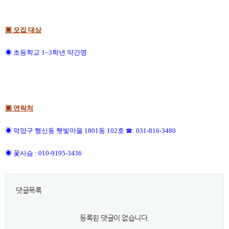
▣ 모집 대상
◉ 초등학교 1~3학년 약간명
▣ 연락처
◉ 덕양구 행신동 햇빛마을 1801동 102호 ☎: 031-816-3480
◉ 꽃사슴 : 010-9195-3436
댓글목록
등록된 댓글이 없습니다.