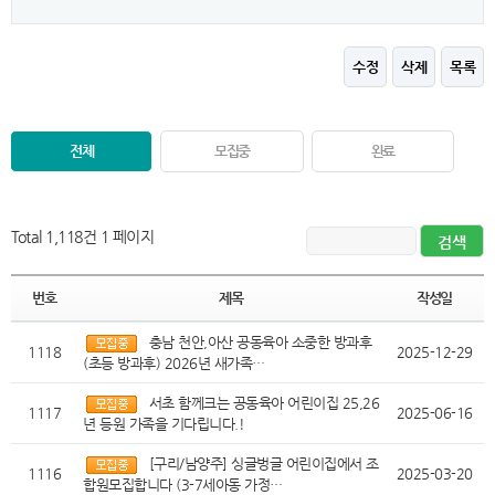
수정
삭제
목록
전체
모집중
완료
Total 1,118건
1 페이지
번호
제목
작성일
충남 천안,아산 공동육아 소중한 방과후
1118
2025-12-29
(초등 방과후) 2026년 새가족…
서초 함께크는 공동육아 어린이집 25,26
1117
2025-06-16
년 등원 가족을 기다립니다.!
[구리/남양주] 싱글벙글 어린이집에서 조
1116
2025-03-20
합원모집합니다 (3-7세아동 가정…