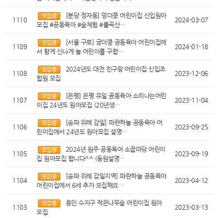
[분당 정자동] 덩더쿵 어린이집 신입원아
1110
2024-03-07
모집 #공동육아 #숲체험 #불곡산…
[서울 구로] 궁더쿵 공동육아 어린이집에
1109
2024-01-18
서 함께 신나게 놀 어린이를 구합…
2024년도 대전 친구랑 어린이집 신입조
1108
2023-12-06
합원 모집
[은평] 은평 유일 공동육아 소리나는어린
1107
2023-11-04
이집 24년도 원아모집 (20년생…
[송파 위례 감일] 파란하늘 공동육아 어
1106
2023-09-25
린이집에서 24년도 원아모집 설명…
2024년 원주 공동육아 소꿉마당 어린이
1105
2023-09-19
집 원아모집 합니다^^ (등원설명…
[송파 위례 감일지역] 파란하늘 공동육아
1104
2023-04-12
어린이집에서 6세 추가 모집해요…
용인 수지구 작은나무숲 어린이집 원아
1103
2023-03-13
모집