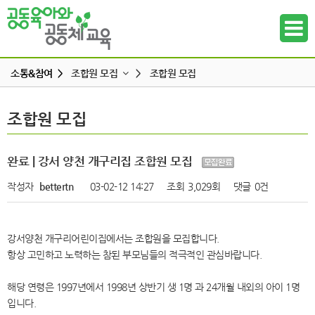
소통&참여 >
조합원 모집
>
조합원 모집
공지사항
조합원 모집
조합원 모집
하위메뉴
공동육아 ing
무엇이든 물어보세요
하위메뉴
완료 | 강서 양천 개구리집 조합원 모집
터전 소식
작성자
bettertn
03-02-12 14:27
조회
3,029회
댓글
0건
하위메뉴
교사모집/교사구직
조합원 모집
하위메뉴
강서양천 개구리어린이집에서는 조합원을 모집합니다.
알리고 싶어요
항상 고민하고 노력하는 참된 부모님들의 적극적인 관심바랍니다.
하위메뉴
나도 한마디
해당 연령은 1997년에서 1998년 상반기 생 1명 과 24개월 내외의 아이 1명
하위메뉴
입니다.