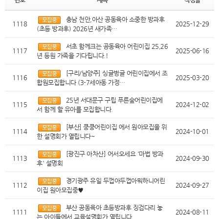
충남 천안,아산 공동육아 소중한 방과후
1118
2025-12-29
(초등 방과후) 2026년 새가족…
서초 함께크는 공동육아 어린이집 25,26
1117
2025-06-16
년 등원 가족을 기다립니다.!
[구리/남양주] 싱글벙글 어린이집에서 조
1116
2025-03-20
합원모집합니다 (3-7세아동 가정…
25년 서대문구 구립 푸른숲어린이집에
1115
2024-12-02
서 함께 할 유아를 모집합니다.
[부산] 쿵쿵어린이집 에서 원아모집을 위
1114
2024-10-01
한 설명회가 열립니다~
[광진구 아차산] 어서오세요 '마법 방과
1113
2024-09-30
후' 설명회
경기광주 유일 두껍아두껍아뭐하니어린
1112
2024-09-27
이집 원아모집중♥
부산 공동육아 초등방과후 징검다리 놓
1111
2024-08-11
는 아이들에서 교육설명회가 열립니다