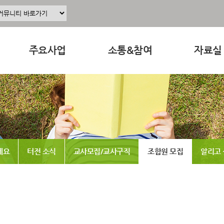
주요사업
소통&참여
자료실
주요사업소개
공지사항
교육 · 운
정
공동육아인증
공동육아 ing
연구자료
현장조직사업
무엇이든 물어보세요
참고도서
동조합
교육사업
터전 소식
뉴스레터
세요
터전 소식
교사모집/교사구직
조합원 모집
알리고
연구사업
교사모집/교사구직
동영상
출판사업
조합원 모집
언론보도
홍보사업
알리고 싶어요
발간도서
나도 한마디