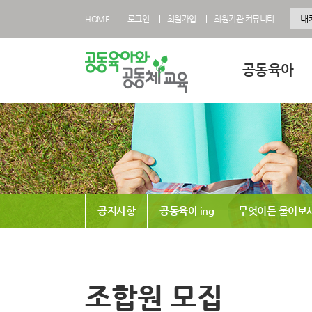
HOME
로그인
회원가입
회원기관 커뮤니티
공동육아
공동육아란
공동육아 영유아과
공동육아 초등과정
공동육아사회적협
공지사항
공동육아 ing
무엇이든 물어보
전국공동육아현황
공동육아 FAQ
조합원 모집