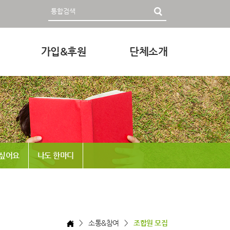
가입&후원
단체소개
영자료
회원가입 및 후원안내
인사말
후원하기
미션과 비전
조직
정관 & 재정
 싶어요
나도 한마디
각종신청
찾아오시는 길
> 소통&참여 >
조합원 모집