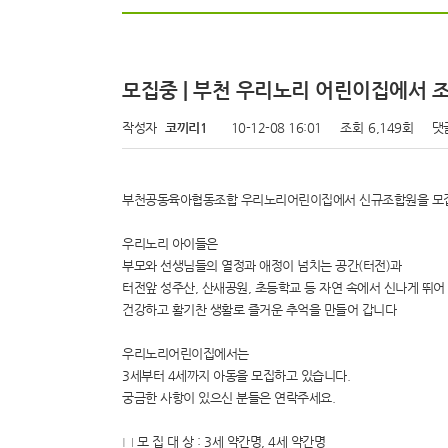
모집중 | 부천 우리노리 어린이집에서
작성자
코끼리1
10-12-08 16:01
조회
6,149회
댓
부천공동육아협동조합 우리노리어린이집에서 신규조합원을 모
우리노리 아이들은
부모와 선생님들의 열정과 애정이 넘치는 공간(터전)과
터전앞 성주산, 산새공원, 초등학교 등 자연 속에서 신나게 뛰어
건강하고 활기찬 생활로 즐거운 추억을 만들어 갑니다
우리노리어린이집에서는
3세부터 4세까지 아동을 모집하고 있습니다.
궁금한 사항이 있으신 분들은 연락주세요.
□ 모 집 대 상 : 3세 약간명, 4세 약간명