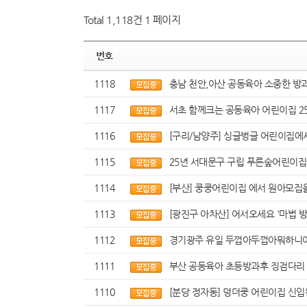
Total 1,118건
1 페이지
번호
1118
충남 천안,아산 공동육아 소중한 방과후
1117
서초 함께크는 공동육아 어린이집 25
1116
[구리/남양주] 싱글벙글 어린이집에서
1115
25년 서대문구 구립 푸른숲어린이집
1114
[부산] 쿵쿵어린이집 에서 원아모집
1113
[광진구 아차산] 어서오세요 '마법 
1112
경기광주 유일 두껍아두껍아뭐하니
1111
부산 공동육아 초등방과후 징검다리
1110
[분당 정자동] 덩더쿵 어린이집 신