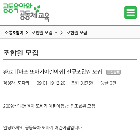
소통&참여 >
조합원 모집
>
조합원 모집
공지사항
조합원 모집
조합원 모집
하위메뉴
공동육아 ing
무엇이든 물어보세요
하위메뉴
완료 | [마포 또바기어린이집] 신규조합원 모집
터전 소식
작성자
도다리
09-01-19 12:20
조회
3,675회
댓글
0건
하위메뉴
교사모집/교사구직
조합원 모집
하위메뉴
2009년 『공동육아 또바기 어린이집』 신입조합원 모집
알리고 싶어요
하위메뉴
나도 한마디
안녕하세요. 공동육아 또바기 어린이집입니다.
하위메뉴