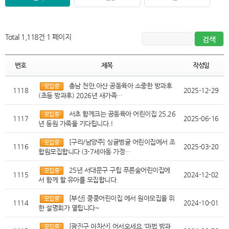
Total 1,118건
1 페이지
번호
제목
작성일
충남 천안,아산 공동육아 소중한 방과후
1118
2025-12-29
(초등 방과후) 2026년 새가족…
서초 함께크는 공동육아 어린이집 25,26
1117
2025-06-16
년 등원 가족을 기다립니다.!
[구리/남양주] 싱글벙글 어린이집에서 조
1116
2025-03-20
합원모집합니다 (3-7세아동 가정…
25년 서대문구 구립 푸른숲어린이집에
1115
2024-12-02
서 함께 할 유아를 모집합니다.
[부산] 쿵쿵어린이집 에서 원아모집을 위
1114
2024-10-01
한 설명회가 열립니다~
[광진구 아차산] 어서오세요 '마법 방과