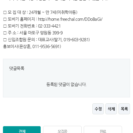
□ 모 집 대 상 : 24개월 ~ 만 7세(미취학아동)
□ 또바기 홈페이지 : http://home.freechal.com/DDoBaGi/
□ 또바기 전화번호 : 02-333-4421
□ 주 소 : 서울 마포구 망원동 399-9
□ 신입조합원 문의 : 대표교사(딸기, 019-603-9281)
홍보이사(윤상훈, 011-9536-5691)
댓글목록
등록된 댓글이 없습니다.
수정
삭제
목록
전체
모집중
완료