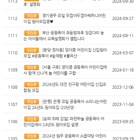
1113
2024-09-30
후' 설명회
경기광주 유일 두껍아두껍아뭐하니어린
1112
2024-09-27
이집 원아모집중♥
부산 공동육아 초등방과후 징검다리 놓
1111
2024-08-11
는 아이들에서 교육설명회가 열립니다
[분당 정자동] 덩더쿵 어린이집 신입원아
1110
2024-03-07
모집 #공동육아 #숲체험 #불곡산…
[서울 구로] 궁더쿵 공동육아 어린이집에
1109
2024-01-18
서 함께 신나게 놀 어린이를 구합…
2024년도 대전 친구랑 어린이집 신입조
1108
2023-12-06
합원 모집
[은평] 은평 유일 공동육아 소리나는어린
1107
2023-11-04
이집 24년도 원아모집 (20년생…
[송파 위례 감일] 파란하늘 공동육아 어
1106
2023-09-25
린이집에서 24년도 원아모집 설명…
2024년 원주 공동육아 소꿉마당 어린이
1105
2023-09-19