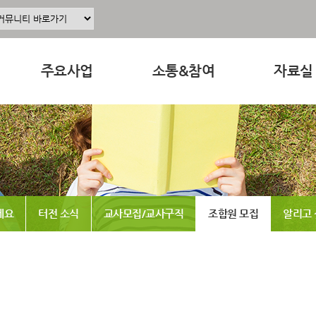
주요사업
소통&참여
자료실
주요사업소개
공지사항
교육 · 운
정
공동육아인증
공동육아 ing
연구자료
현장조직사업
무엇이든 물어보세요
참고도서
동조합
교육사업
터전 소식
뉴스레터
세요
터전 소식
교사모집/교사구직
조합원 모집
알리고
연구사업
교사모집/교사구직
동영상
출판사업
조합원 모집
언론보도
홍보사업
알리고 싶어요
발간도서
나도 한마디