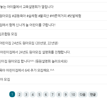
 놓는 아이들에서 교육설명회가 열립니다
입원아모집 #공동육아 #숲체험 #불곡산 #바른먹거리 #텃밭체험
이집에서 함께 신나게 놀 어린이를 구합니다!
신입조합원 모집
린이집 24년도 원아모집 (20년생, 22년생)
아 어린이집에서 24년도 원아모집 설명회를 진행합니다.
어린이집 원아모집 합니다^^ (등원설명회 놀러오세요)
육아 어린이집에서 6세 추가 모집해요.^^
아 모집
1
2
3
4
5
6
7
8
9
10
다음
맨끝