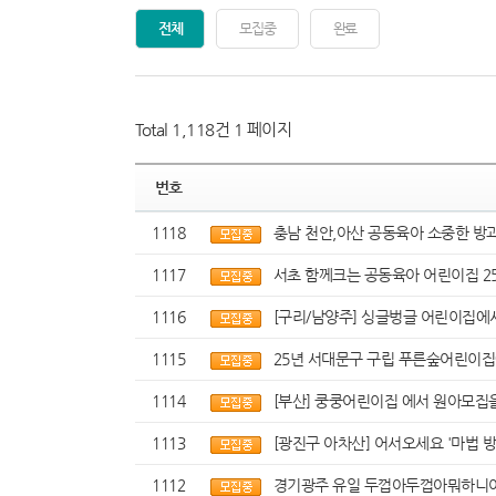
전체
모집중
완료
Total 1,118건
1 페이지
번호
1118
충남 천안,아산 공동육아 소중한 방과후
1117
서초 함께크는 공동육아 어린이집 25
1116
[구리/남양주] 싱글벙글 어린이집에서
1115
25년 서대문구 구립 푸른숲어린이집
1114
[부산] 쿵쿵어린이집 에서 원아모집
1113
[광진구 아차산] 어서오세요 '마법 
1112
경기광주 유일 두껍아두껍아뭐하니