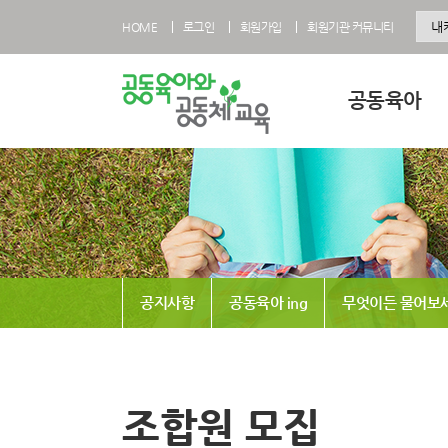
HOME
로그인
회원가입
회원기관 커뮤니티
공동육아
공동육아란
공동육아 영유아과
공동육아 초등과정
공동육아사회적협
공지사항
공동육아 ing
무엇이든 물어보
전국공동육아현황
공동육아 FAQ
조합원 모집