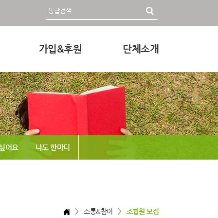
가입&후원
단체소개
영자료
회원가입 및 후원안내
인사말
후원하기
미션과 비전
조직
정관 & 재정
 싶어요
나도 한마디
각종신청
찾아오시는 길
> 소통&참여 >
조합원 모집