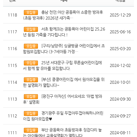
충남 천안,아산 공동육아 소중한 방과후
1118
2025-12-29
(초등 방과후) 2026년 새가족…
서초 함께크는 공동육아 어린이집 25,26
1117
2025-06-16
년 등원 가족을 기다립니다.!
[구리/남양주] 싱글벙글 어린이집에서 조
1116
2025-03-20
합원모집합니다 (3-7세아동 가정…
25년 서대문구 구립 푸른숲어린이집에
1115
2024-12-02
서 함께 할 유아를 모집합니다.
[부산] 쿵쿵어린이집 에서 원아모집을 위
1114
2024-10-01
한 설명회가 열립니다~
[광진구 아차산] 어서오세요 '마법 방과
1113
2024-09-30
후' 설명회
경기광주 유일 두껍아두껍아뭐하니어린
1112
2024-09-27
이집 원아모집중♥
부산 공동육아 초등방과후 징검다리 놓
1111
2024-08-11
는 아이들에서 교육설명회가 열립니다