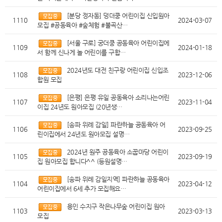
[분당 정자동] 덩더쿵 어린이집 신입원아
1110
2024-03-07
모집 #공동육아 #숲체험 #불곡산…
[서울 구로] 궁더쿵 공동육아 어린이집에
1109
2024-01-18
서 함께 신나게 놀 어린이를 구합…
2024년도 대전 친구랑 어린이집 신입조
1108
2023-12-06
합원 모집
[은평] 은평 유일 공동육아 소리나는어린
1107
2023-11-04
이집 24년도 원아모집 (20년생…
[송파 위례 감일] 파란하늘 공동육아 어
1106
2023-09-25
린이집에서 24년도 원아모집 설명…
2024년 원주 공동육아 소꿉마당 어린이
1105
2023-09-19
집 원아모집 합니다^^ (등원설명…
[송파 위례 감일지역] 파란하늘 공동육아
1104
2023-04-12
어린이집에서 6세 추가 모집해요…
용인 수지구 작은나무숲 어린이집 원아
1103
2023-03-13
모집