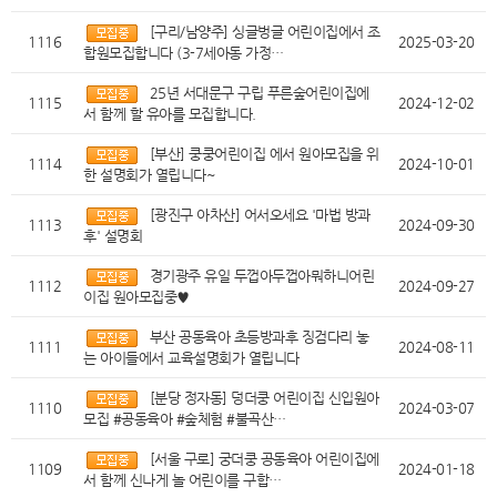
[구리/남양주] 싱글벙글 어린이집에서 조
1116
2025-03-20
합원모집합니다 (3-7세아동 가정…
25년 서대문구 구립 푸른숲어린이집에
1115
2024-12-02
서 함께 할 유아를 모집합니다.
[부산] 쿵쿵어린이집 에서 원아모집을 위
1114
2024-10-01
한 설명회가 열립니다~
[광진구 아차산] 어서오세요 '마법 방과
1113
2024-09-30
후' 설명회
경기광주 유일 두껍아두껍아뭐하니어린
1112
2024-09-27
이집 원아모집중♥
부산 공동육아 초등방과후 징검다리 놓
1111
2024-08-11
는 아이들에서 교육설명회가 열립니다
[분당 정자동] 덩더쿵 어린이집 신입원아
1110
2024-03-07
모집 #공동육아 #숲체험 #불곡산…
[서울 구로] 궁더쿵 공동육아 어린이집에
1109
2024-01-18
서 함께 신나게 놀 어린이를 구합…