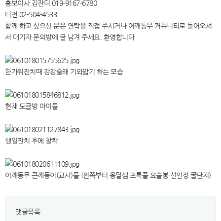
홍보이사 김잔디 019-9167-6780
터전 02-504-4533
함께 하고 싶으신 분은 연락을 직접 주시거나 어깨동무 커뮤니티로 들어오셔
서 대기자 문의방에 글 남겨 주세요. 환영합니다
한가위잔치때 강강술래 기와밟기 하는 모습
현재 도글방 아이들
생일잔치 후에 찰칵
어깨동무 큰깨동이(교사)들 (왼쪽부터 옹달샘 초록풀 요술봉 선인장 꿀단지)
댓글목록