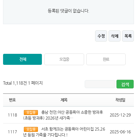
등록된 댓글이 없습니다.
수정
삭제
목록
전체
모집중
완료
Total 1,118건
1 페이지
번호
제목
작성일
충남 천안,아산 공동육아 소중한 방과후
1118
2025-12-29
(초등 방과후) 2026년 새가족…
서초 함께크는 공동육아 어린이집 25,26
1117
2025-06-16
년 등원 가족을 기다립니다.!