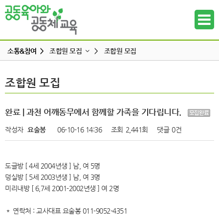
소통&참여 >
조합원 모집
>
조합원 모집
공지사항
조합원 모집
조합원 모집
하위메뉴
공동육아 ing
무엇이든 물어보세요
하위메뉴
완료 | 과천 어깨동무에서 함께할 가족을 기다립니다.
터전 소식
작성자
요술봉
06-10-16 14:36
조회
2,441회
댓글
0건
하위메뉴
교사모집/교사구직
조합원 모집
하위메뉴
도글방 [ 4세 2004년생 ] 남, 여 5명
알리고 싶어요
덩실방 [ 5세 2003년생 ] 남, 여 3명
하위메뉴
나도 한마디
미리내방 [ 6,7세 2001-2002년생 ] 여 2명
하위메뉴
＊ 연락처 : 교사대표 요술봉 011-9052-4351