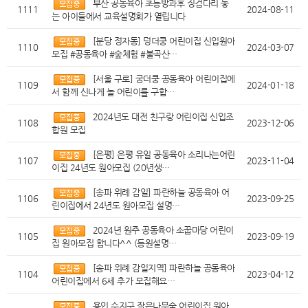
부산 공동육아 초등방과후 징검다리 놓
1111
2024-08-11
는 아이들에서 교육설명회가 열립니다
[분당 정자동] 덩더쿵 어린이집 신입원아
1110
2024-03-07
모집 #공동육아 #숲체험 #불곡산…
[서울 구로] 궁더쿵 공동육아 어린이집에
1109
2024-01-18
서 함께 신나게 놀 어린이를 구합…
2024년도 대전 친구랑 어린이집 신입조
1108
2023-12-06
합원 모집
[은평] 은평 유일 공동육아 소리나는어린
1107
2023-11-04
이집 24년도 원아모집 (20년생…
[송파 위례 감일] 파란하늘 공동육아 어
1106
2023-09-25
린이집에서 24년도 원아모집 설명…
2024년 원주 공동육아 소꿉마당 어린이
1105
2023-09-19
집 원아모집 합니다^^ (등원설명…
[송파 위례 감일지역] 파란하늘 공동육아
1104
2023-04-12
어린이집에서 6세 추가 모집해요…
용인 수지구 작은나무숲 어린이집 원아