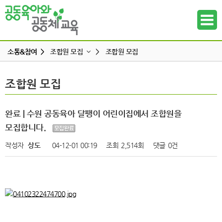
소통&참여 >
조합원 모집
>
조합원 모집
공지사항
조합원 모집
조합원 모집
하위메뉴
공동육아 ing
무엇이든 물어보세요
하위메뉴
완료 | 수원 공동육아 달팽이 어린이집에서 조합원을
터전 소식
모집합니다.
하위메뉴
교사모집/교사구직
작성자
상도
04-12-01 00:19
조회
2,514회
댓글
0건
조합원 모집
하위메뉴
알리고 싶어요
하위메뉴
나도 한마디
하위메뉴