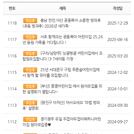
번호
제목
작성일
충남 천안,아산 공동육아 소중한 방과후
1118
2025-12-29
(초등 방과후) 2026년 새가족…
서초 함께크는 공동육아 어린이집 25,26
1117
2025-06-16
년 등원 가족을 기다립니다.!
[구리/남양주] 싱글벙글 어린이집에서 조
1116
2025-03-20
합원모집합니다 (3-7세아동 가정…
25년 서대문구 구립 푸른숲어린이집에
1115
2024-12-02
서 함께 할 유아를 모집합니다.
[부산] 쿵쿵어린이집 에서 원아모집을 위
1114
2024-10-01
한 설명회가 열립니다~
[광진구 아차산] 어서오세요 '마법 방과
1113
2024-09-30
후' 설명회
경기광주 유일 두껍아두껍아뭐하니어린
1112
2024-09-27
이집 원아모집중♥