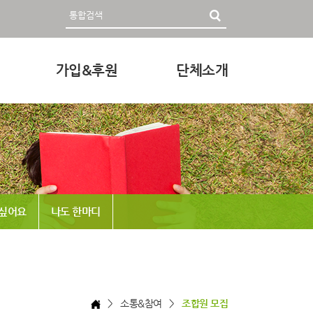
가입&후원
단체소개
영자료
회원가입 및 후원안내
인사말
후원하기
미션과 비전
조직
정관 & 재정
 싶어요
나도 한마디
각종신청
찾아오시는 길
> 소통&참여 >
조합원 모집