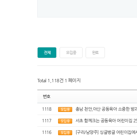
전체
모집중
완료
Total 1,118건
1 페이지
번호
1118
충남 천안,아산 공동육아 소중한 방과후
1117
서초 함께크는 공동육아 어린이집 25
1116
[구리/남양주] 싱글벙글 어린이집에서