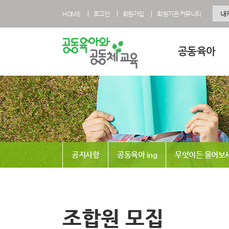
HOME
로그인
회원가입
회원기관 커뮤니티
공동육아
공동육아란
공동육아 영유아과
공동육아 초등과정
공동육아사회적협
공지사항
공동육아 ing
무엇이든 물어보
전국공동육아현황
공동육아 FAQ
조합원 모집