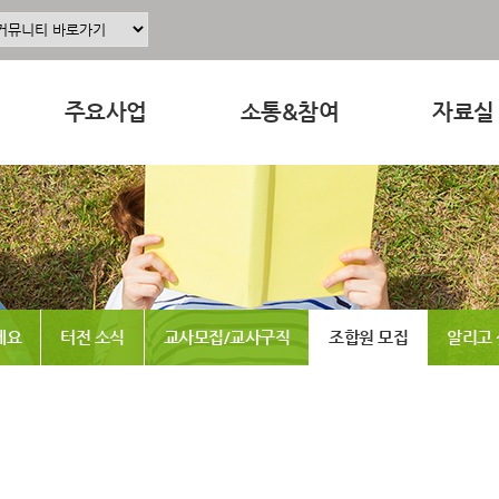
주요사업
소통&참여
자료실
주요사업소개
공지사항
교육 · 운
정
공동육아인증
공동육아 ing
연구자료
현장조직사업
무엇이든 물어보세요
참고도서
동조합
교육사업
터전 소식
뉴스레터
세요
터전 소식
교사모집/교사구직
조합원 모집
알리고
연구사업
교사모집/교사구직
동영상
출판사업
조합원 모집
언론보도
홍보사업
알리고 싶어요
발간도서
나도 한마디