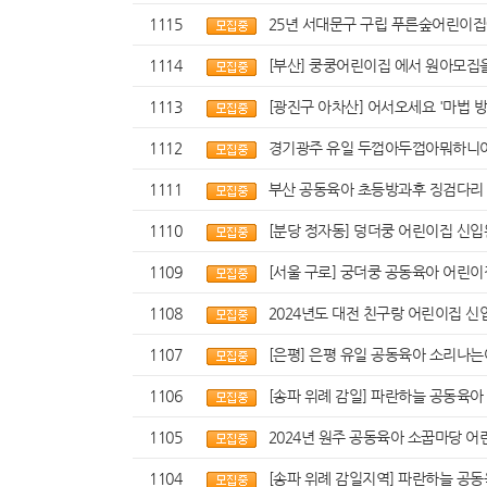
1115
25년 서대문구 구립 푸른숲어린이집
1114
[부산] 쿵쿵어린이집 에서 원아모집
1113
[광진구 아차산] 어서오세요 '마법 
1112
경기광주 유일 두껍아두껍아뭐하니
1111
부산 공동육아 초등방과후 징검다리
1110
[분당 정자동] 덩더쿵 어린이집 신
1109
[서울 구로] 궁더쿵 공동육아 어린
1108
2024년도 대전 친구랑 어린이집 
1107
[은평] 은평 유일 공동육아 소리나는어
1106
[송파 위례 감일] 파란하늘 공동육
1105
2024년 원주 공동육아 소꿉마당 
1104
[송파 위례 감일지역] 파란하늘 공동