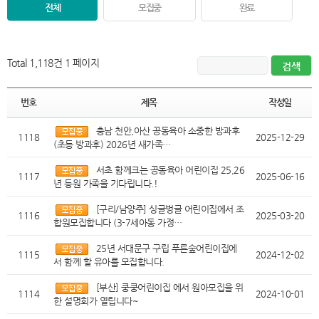
전체
모집중
완료
Total 1,118건
1 페이지
번호
제목
작성일
충남 천안,아산 공동육아 소중한 방과후
1118
2025-12-29
(초등 방과후) 2026년 새가족…
서초 함께크는 공동육아 어린이집 25,26
1117
2025-06-16
년 등원 가족을 기다립니다.!
[구리/남양주] 싱글벙글 어린이집에서 조
1116
2025-03-20
합원모집합니다 (3-7세아동 가정…
25년 서대문구 구립 푸른숲어린이집에
1115
2024-12-02
서 함께 할 유아를 모집합니다.
[부산] 쿵쿵어린이집 에서 원아모집을 위
1114
2024-10-01
한 설명회가 열립니다~