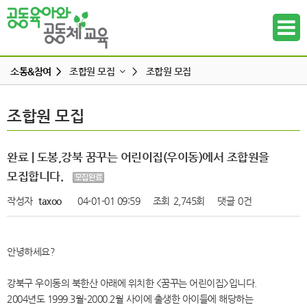
소통&참여 >
조합원 모집
>
조합원 모집
공지사항
조합원 모집
조합원 모집
하위메뉴
공동육아 ing
무엇이든 물어보세요
하위메뉴
완료 | 도봉,강북 꿈꾸는 어린이집(우이동)에서 조합원을
터전 소식
모집합니다.
하위메뉴
교사모집/교사구직
작성자
taxoo
04-01-01 09:59
조회
2,745회
댓글
0건
조합원 모집
하위메뉴
알리고 싶어요
안녕하세요?
하위메뉴
나도 한마디
강북구 우이동의 북한산 아래에 위치한 <꿈꾸는 어린이집>입니다.
하위메뉴
2004년도 1999.3월-2000.2월 사이에 출생한 아이들에 해당하는