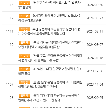
[광진구 아차산] 어서오세요 '마법 방과
1113
2024-09-30
후' 설명회
경기광주 유일 두껍아두껍아뭐하니어린
1112
2024-09-27
이집 원아모집중♥
부산 공동육아 초등방과후 징검다리 놓
1111
2024-08-11
는 아이들에서 교육설명회가 열립니다
[분당 정자동] 덩더쿵 어린이집 신입원아
1110
2024-03-07
모집 #공동육아 #숲체험 #불곡산…
[서울 구로] 궁더쿵 공동육아 어린이집에
1109
2024-01-18
서 함께 신나게 놀 어린이를 구합…
2024년도 대전 친구랑 어린이집 신입조
1108
2023-12-06
합원 모집
[은평] 은평 유일 공동육아 소리나는어린
1107
2023-11-04
이집 24년도 원아모집 (20년생…
[송파 위례 감일] 파란하늘 공동육아 어
1106
2023-09-25
린이집에서 24년도 원아모집 설명…