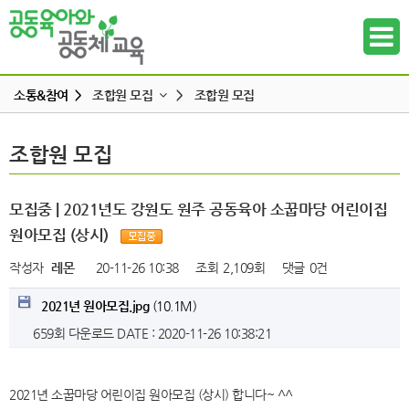
소통&참여 >
조합원 모집
>
조합원 모집
공지사항
조합원 모집
조합원 모집
하위메뉴
공동육아 ing
무엇이든 물어보세요
하위메뉴
모집중 | 2021년도 강원도 원주 공동육아 소꿉마당 어린이집
터전 소식
원아모집 (상시)
하위메뉴
교사모집/교사구직
작성자
레몬
20-11-26 10:38
조회
2,109회
댓글
0건
조합원 모집
하위메뉴
2021년 원아모집.jpg
(10.1M)
알리고 싶어요
659회 다운로드
DATE : 2020-11-26 10:38:21
하위메뉴
나도 한마디
하위메뉴
2021년 소꿉마당 어린이집 원아모집 (상시) 합니다~ ^^