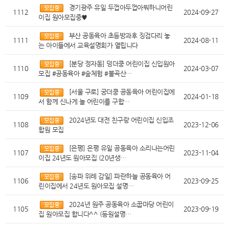
경기광주 유일 두껍아두껍아뭐하니어린
1112
2024-09-27
이집 원아모집중♥
부산 공동육아 초등방과후 징검다리 놓
1111
2024-08-11
는 아이들에서 교육설명회가 열립니다
[분당 정자동] 덩더쿵 어린이집 신입원아
1110
2024-03-07
모집 #공동육아 #숲체험 #불곡산…
[서울 구로] 궁더쿵 공동육아 어린이집에
1109
2024-01-18
서 함께 신나게 놀 어린이를 구합…
2024년도 대전 친구랑 어린이집 신입조
1108
2023-12-06
합원 모집
[은평] 은평 유일 공동육아 소리나는어린
1107
2023-11-04
이집 24년도 원아모집 (20년생…
[송파 위례 감일] 파란하늘 공동육아 어
1106
2023-09-25
린이집에서 24년도 원아모집 설명…
2024년 원주 공동육아 소꿉마당 어린이
1105
2023-09-19
집 원아모집 합니다^^ (등원설명…