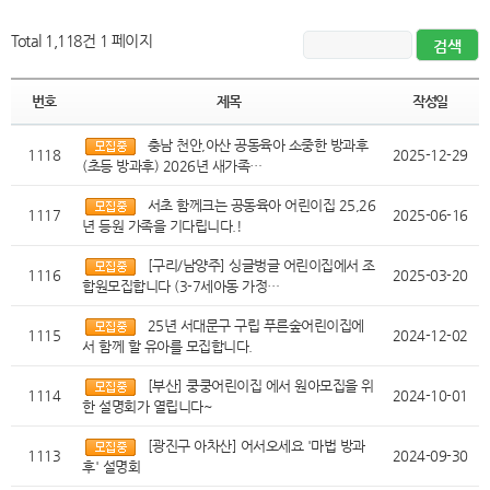
Total 1,118건
1 페이지
번호
제목
작성일
충남 천안,아산 공동육아 소중한 방과후
1118
2025-12-29
(초등 방과후) 2026년 새가족…
서초 함께크는 공동육아 어린이집 25,26
1117
2025-06-16
년 등원 가족을 기다립니다.!
[구리/남양주] 싱글벙글 어린이집에서 조
1116
2025-03-20
합원모집합니다 (3-7세아동 가정…
25년 서대문구 구립 푸른숲어린이집에
1115
2024-12-02
서 함께 할 유아를 모집합니다.
[부산] 쿵쿵어린이집 에서 원아모집을 위
1114
2024-10-01
한 설명회가 열립니다~
[광진구 아차산] 어서오세요 '마법 방과
1113
2024-09-30
후' 설명회