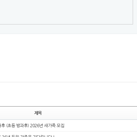
제목
 (초등 방과후) 2026년 새가족 모집