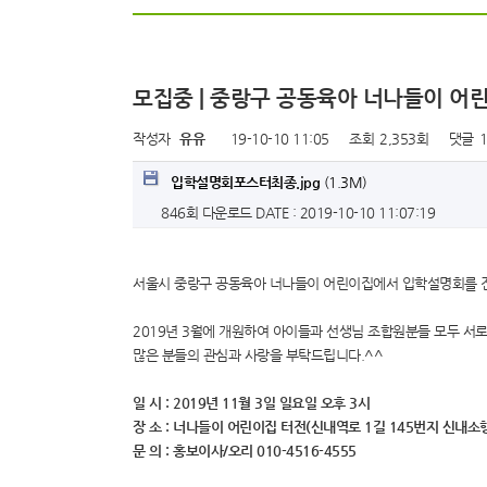
모집중 | 중랑구 공동육아 너나들이 
작성자
유유
19-10-10 11:05
조회
2,353회
댓글
입학설명회포스터최종.jpg
(1.3M)
846회 다운로드
DATE : 2019-10-10 11:07:19
서울시 중랑구 공동육아 너나들이 어린이집에서 입학설명회를 
2019년 3월에 개원하여 아이들과 선생님 조합원분들 모두 서
많은 분들의 관심과 사랑을 부탁드립니다.^^
일 시 : 2019년 11월 3일 일요일 오후 3시
장 소 : 너나들이 어린이집 터전(신내역로 1길 145번지 신내소
문 의 : 홍보이사/오리 010-4516-4555