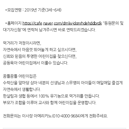
*모집연령 : 2019년 기준(3세~6세)
*홈페이지
https://cafe.naver.com/dmlwjdqnrhdehddbrdk
"등원문의 및
대기자신청"에 연락처 남겨주시면 바로 연락드리겠습니다.
먹거리가 걱정이시라면,
자연속에서 마음껏 뛰어놀게 하고 싶으시다면,
신뢰와 믿음의 투명한 어린이집을 찾으신다면,
공동육아 어린이집에서 이룰수 있습니다.
꿈틀꿈틀 어린이집은
수락산을 앞마당 삼아 네분의 선생님과 스무명의 아이들이 매일매일 즐겁게
자연속에서 생활합니다.
한살림과 생협 등에서 100% 유기농으로 먹거리를 만듭니다.
부모가 조합을 이루어 교사와 함께 어린이집을 운영합니다.
전화문의는 이사장 아메리카노(010-4000-9684)에게 전화주세요.