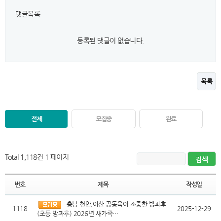
댓글목록
등록된 댓글이 없습니다.
목록
전체
모집중
완료
Total 1,118건
1 페이지
번호
제목
작성일
충남 천안,아산 공동육아 소중한 방과후
1118
2025-12-29
(초등 방과후) 2026년 새가족…