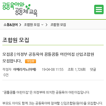
소통&참여 >
조합원 모집
>
조합원 모집
공지사항
조합원 모집
조합원 모집
하위메뉴
공동육아 ing
무엇이든 물어보세요
하위메뉴
모집중 | 의정부 공동육아 꿈틀꿈틀 어린이집 신입조합원
터전 소식
모집합니다.
하위메뉴
교사모집/교사구직
작성자
아메리카노(아메)
19-04-08 11:55
조회
1,726회
댓글
조합원 모집
0건
하위메뉴
알리고 싶어요
하위메뉴
나도 한마디
"꿈틀꿈틀 어린이집"은 의정부에 위치한 공동육아 어린이집입니다.
하위메뉴
부모도 아이도 함께 크는 공동육아에 참여할 신입조합원(원아)을 모집합니다.