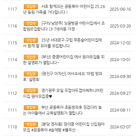
서초 함께크는 공동육아 어린이집 25,26
1117
2025-06-16
년 등원 가족을 기다립니다.!
[구리/남양주] 싱글벙글 어린이집에서 조
1116
2025-03-20
합원모집합니다 (3-7세아동 가정…
25년 서대문구 구립 푸른숲어린이집에
1115
2024-12-02
서 함께 할 유아를 모집합니다.
[부산] 쿵쿵어린이집 에서 원아모집을 위
1114
2024-10-01
한 설명회가 열립니다~
[광진구 아차산] 어서오세요 '마법 방과
1113
2024-09-30
후' 설명회
경기광주 유일 두껍아두껍아뭐하니어린
1112
2024-09-27
이집 원아모집중♥
부산 공동육아 초등방과후 징검다리 놓
1111
2024-08-11
는 아이들에서 교육설명회가 열립니다
[분당 정자동] 덩더쿵 어린이집 신입원아
1110
2024-03-07
모집 #공동육아 #숲체험 #불곡산…