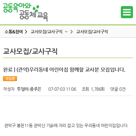
소통&참여 >
교사모집/교사구직
>
교사모집/교사구직
공지사항
교사모집/교사구직
교사모집/교사구직
하위메뉴
공동육아 ing
무엇이든 물어보세요
하위메뉴
완료 | (관악)우리동네 어린이집 함께할 교사분 모집입니다.
터전 소식
하위메뉴
교사모집/교사구직
작성자
투덜이-종주은
07-07-03 11:06
조회
1,786회
댓글
0건
조합원 모집
하위메뉴
알리고 싶어요
하위메뉴
나도 한마디
관악구 봉천11동 관악산 기슭에 자리 잡고 있는 우리동네 어린이집입니다.
하위메뉴