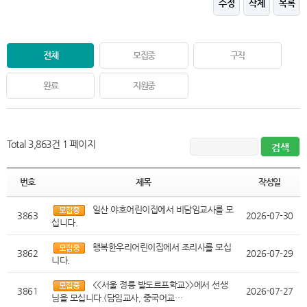
수정
삭제
목록
전체
모집중
구직
완료
지원중
Total 3,863건
1 페이지
번호
제목
작성일
일산 야호어린이집에서 비담임교사를 모
3863
2026-07-30
십니다.
행복한우리어린이집에서 조리사를 모십
3862
2026-07-29
니다.
<<서울 정릉 발도르프학교>>에서 선생
3861
2026-07-27
님을 모십니다.(담임교사, 중국어교…