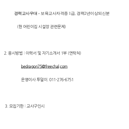
경력교사우대 -
보육교사자격증 1급, 경력2년이상되신분
(현 어린이집 시설장 관련문제)
2. 응시방법 : 이력서 및 자기소개서 1부 (연락처)
bedragon75@freechal.com
운영이사 투덜이. 011-276-6751
3. 모집기한 : 교사구인시