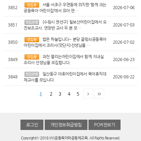
서울 서초구 우면동에 위치한 ‘함께 크는
3852
2026-07-06
공동육아 어린이집’에서 유아 연…
[수원시 권선구] 칠보산어린이집에서 오
3851
2026-07-03
전보조교사, 연장반 교사 두 분 모…
밥은 하늘입니다~ 분당 굴렁쇠공동육아
3850
2026-07-02
어린이집에서 조리사(맛단지)선생님을 …
과천 열리는어린이집에서 함께 지내실
3849
2026-06-23
조리사 선생님을 모집합니다.
일산동구 야호어린이집에서 육아휴직대
3848
2026-06-22
체교사를 모십니다.
1
2
3
4
5
로그인
개인정보취급방침
PC버전보기
Copyrightⓒ 2018 (사)공동육아와공동체교육. All Rights Reserved.