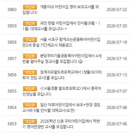
개똥이네 어린이집 영아 보조교사를 모
3860
2026-07-22
집합니다!
과천 맨발 어린이집에서 안식월(9월 - 1
3859
2026-07-20
1월) 대체교사를 모십니다~*
서울 서초구 함께크는공동육아어린이집
3858
2026-07-18
만2세 증설 기간제교사 채용공고
분당꾸러기들공동육아어린이집에서 4세
3857
2026-07-16
반을 맡아주실 정교사를 모집합니다.(급…
청계자유발도르프학교에서 [생물/오이리
3856
2026-07-13
트미 전임 교사]를 모십니다.
<<서울정릉 발도르프학교>>에서 중국어
3855
2026-07-07
선생님을 모십니다.
일산 야호어린이집에서 보조+연장 겸임
3854
2026-07-06
교사와 9월 안식월 대체교사(오전)…
2026학년 신촌 우리어린이집에서 하반
3853
2026-07-06
기 영아연장반 교사를 모집합니다.