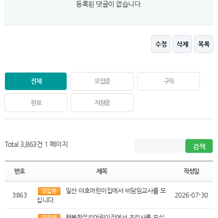
등록된 댓글이 없습니다.
수정
삭제
목록
전체
모집중
구직
완료
지원중
Total 3,863건
1 페이지
번호
제목
작성일
일산 야호어린이집에서 비담임교사를 모
3863
2026-07-30
십니다.
행복한우리어린이집에서 조리사를 모십