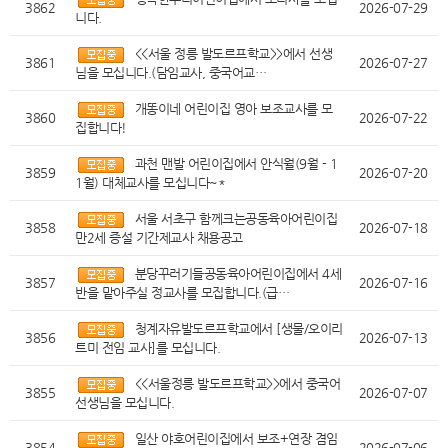
3862
2026-07-29
니다.
<<서울 정릉 발도르프학교>>에서 선생
3861
2026-07-27
님을 모십니다.(담임교사, 중국어교…
개똥이네 어린이집 영아 보조교사를 모
3860
2026-07-22
집합니다!
과천 맨발 어린이집에서 안식월(9월 - 1
3859
2026-07-20
1월) 대체교사를 모십니다~*
서울 서초구 함께크는공동육아어린이집
3858
2026-07-18
만2세 증설 기간제교사 채용공고
분당꾸러기들공동육아어린이집에서 4세
3857
2026-07-16
반을 맡아주실 정교사를 모집합니다.(급…
청계자유발도르프학교에서 [생물/오이리
3856
2026-07-13
트미 전임 교사]를 모십니다.
<<서울정릉 발도르프학교>>에서 중국어
3855
2026-07-07
선생님을 모십니다.
일산 야호어린이집에서 보조+연장 겸임
3854
2026-07-06