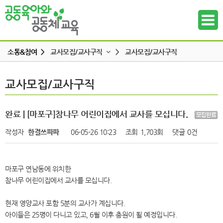
소통&참여 >
교사모집/교사구직
>
교사모집/교사구직
공지사항
교사모집/교사구직
교사모집/교사구직
하위메뉴
공동육아 ing
무엇이든 물어보세요
하위메뉴
완료 | [마포구]참나무 어린이집에서 교사를 모십니다.
터전 소식
작성자
한결쓰파파
06-05-26 10:23
조회
1,703회
댓글
0건
하위메뉴
교사모집/교사구직
조합원 모집
하위메뉴
마포구 연남동에 위치한
알리고 싶어요
참나무 어린이집에서 교사를 모십니다.
하위메뉴
나도 한마디
현재 영양교사 포함 5분의 교사가 계십니다.
하위메뉴
아이들은 25명이 다니고 있고, 6월 이후 충원이 될 예정입니다.