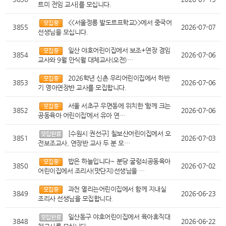
트미 전임 교사]를 모십니다.
<<서울정릉 발도르프학교>>에서 중국어
3855
2026-07-07
선생님을 모십니다.
일산 야호어린이집에서 보조+연장 겸임
3854
2026-07-06
교사와 9월 안식월 대체교사(오전)…
2026학년 신촌 우리어린이집에서 하반
3853
2026-07-06
기 영아연장반 교사를 모집합니다.
서울 서초구 우면동에 위치한 ‘함께 크는
3852
2026-07-06
공동육아 어린이집’에서 유아 연…
[수원시 권선구] 칠보산어린이집에서 오
3851
2026-07-03
전보조교사, 연장반 교사 두 분 모…
밥은 하늘입니다~ 분당 굴렁쇠공동육아
3850
2026-07-02
어린이집에서 조리사(맛단지)선생님을 …
과천 열리는어린이집에서 함께 지내실
3849
2026-06-23
조리사 선생님을 모집합니다.
일산동구 야호어린이집에서 육아휴직대
3848
2026-06-22