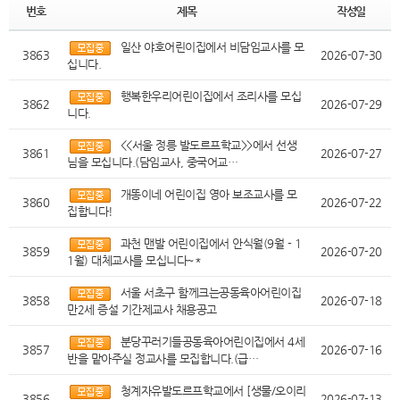
번호
제목
작성일
일산 야호어린이집에서 비담임교사를 모
3863
2026-07-30
십니다.
행복한우리어린이집에서 조리사를 모십
3862
2026-07-29
니다.
<<서울 정릉 발도르프학교>>에서 선생
3861
2026-07-27
님을 모십니다.(담임교사, 중국어교…
개똥이네 어린이집 영아 보조교사를 모
3860
2026-07-22
집합니다!
과천 맨발 어린이집에서 안식월(9월 - 1
3859
2026-07-20
1월) 대체교사를 모십니다~*
서울 서초구 함께크는공동육아어린이집
3858
2026-07-18
만2세 증설 기간제교사 채용공고
분당꾸러기들공동육아어린이집에서 4세
3857
2026-07-16
반을 맡아주실 정교사를 모집합니다.(급…
청계자유발도르프학교에서 [생물/오이리
3856
2026-07-13