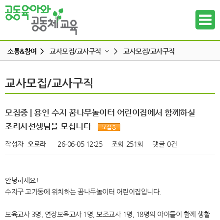
소통&참여 >
교사모집/교사구직
>
교사모집/교사구직
공지사항
교사모집/교사구직
교사모집/교사구직
하위메뉴
공동육아 ing
무엇이든 물어보세요
하위메뉴
모집중 | 용인 수지 꿈나무놀이터 어린이집에서 함께하실
터전 소식
조리사선생님을 모십니다
하위메뉴
교사모집/교사구직
작성자
오로라
26-06-05 12:25
조회
251회
댓글
0건
조합원 모집
하위메뉴
알리고 싶어요
안녕하세요!
하위메뉴
나도 한마디
수지구 고기동에 위치하는 꿈나무놀이터 어린이집입니다.
하위메뉴
보육교사 3명, 연장보육교사 1명, 보조교사 1명, 18명의 아이들이 함께 생활