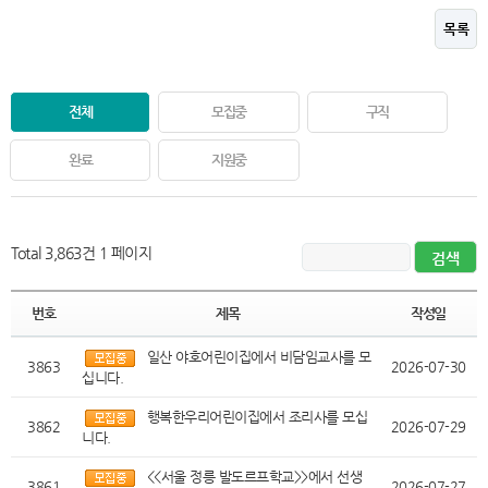
목록
전체
모집중
구직
완료
지원중
Total 3,863건
1 페이지
번호
제목
작성일
일산 야호어린이집에서 비담임교사를 모
3863
2026-07-30
십니다.
행복한우리어린이집에서 조리사를 모십
3862
2026-07-29
니다.
<<서울 정릉 발도르프학교>>에서 선생
3861
2026-07-27