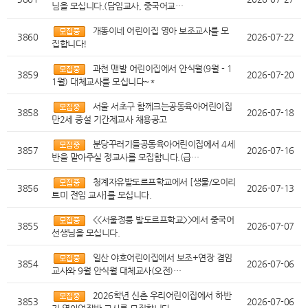
님을 모십니다.(담임교사, 중국어교…
개똥이네 어린이집 영아 보조교사를 모
3860
2026-07-22
집합니다!
과천 맨발 어린이집에서 안식월(9월 - 1
3859
2026-07-20
1월) 대체교사를 모십니다~*
서울 서초구 함께크는공동육아어린이집
3858
2026-07-18
만2세 증설 기간제교사 채용공고
분당꾸러기들공동육아어린이집에서 4세
3857
2026-07-16
반을 맡아주실 정교사를 모집합니다.(급…
청계자유발도르프학교에서 [생물/오이리
3856
2026-07-13
트미 전임 교사]를 모십니다.
<<서울정릉 발도르프학교>>에서 중국어
3855
2026-07-07
선생님을 모십니다.
일산 야호어린이집에서 보조+연장 겸임
3854
2026-07-06
교사와 9월 안식월 대체교사(오전)…
2026학년 신촌 우리어린이집에서 하반
3853
2026-07-06