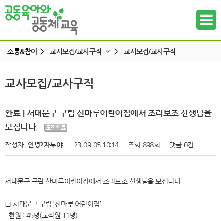
소통&참여 >
교사모집/교사구직
>
교사모집/교사구직
공지사항
교사모집/교사구직
교사모집/교사구직
하위메뉴
공동육아 ing
무엇이든 물어보세요
하위메뉴
완료 | 서대문구 구립 산마루어린이집에서 조리보조 선생님을
터전 소식
모십니다.
하위메뉴
교사모집/교사구직
작성자
안녕?자두야
23-09-05 10:14
조회
898회
댓글
0건
조합원 모집
하위메뉴
알리고 싶어요
서대문구 구립 산마루어린이집에서 조리보조 선생님을 모십니다.
하위메뉴
나도 한마디
□ 서대문구 구립 ‘산마루 어린이집’
하위메뉴
현원 : 45명(교직원 11명)