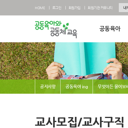
HOME
로그인
회원가입
회원기관 커뮤니티
공동육아
공동육아란
공동육아 영유아과
공동육아 초등과정
공동육아사회적협
공지사항
공동육아 ing
무엇이든 물어보
전국공동육아현황
공동육아 FAQ
교사모집/교사구직