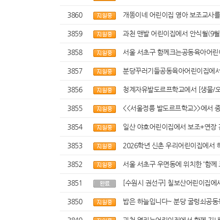
3860
개똥이네 어린이집 영아 보조교사를
3859
과천 맨발 어린이집에서 안식월(9월 
3858
서울 서초구 함께크는공동육아어린이
3857
분당꾸러기들공동육아어린이집에서 4
3856
청계자유발도르프학교에서 [생물/오
3855
<<서울정릉 발도르프학교>>에서 
3854
일산 야호어린이집에서 보조+연장 겸
3853
2026학년 신촌 우리어린이집에서 
3852
서울 서초구 우면동에 위치한 ‘함께
3851
[수원시 권선구] 칠보산어린이집에서
3850
밥은 하늘입니다~ 분당 굴렁쇠공동