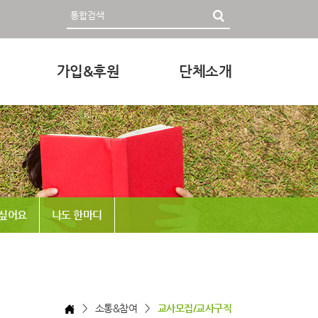
가입&후원
단체소개
영자료
회원가입 및 후원안내
인사말
후원하기
미션과 비전
조직
정관 & 재정
 싶어요
나도 한마디
각종신청
찾아오시는 길
> 소통&참여 >
교사모집/교사구직