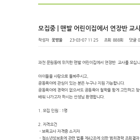
모집중 | 맨발 어린이집에서 연장반 교
작성자
꽃방울
23-03-07 11:25
조회
888회
댓글
과천 문원동에 위치한 맨발 어린이집에서 연장반 교사를 모십니
아이들을 사랑으로 돌봐주시고,
공동육아에 관심이 있는 분은 누구나 지원 가능합니다.
공동육아에 경력이 없으셔도 공동육아 철학을 함게 고민하고 찾
배워 나가고자 하시는 선생님 환영합니다.
1. 모집 인원 : 1명
2. 자격요건
- 보육교사 자격증 소지자
- 청소년성보호에 관련 법률 제42조에 의한 범죄경력 조회결