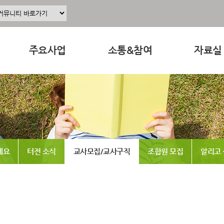
주요사업
소통&참여
자료실
주요사업소개
공지사항
교육 · 운
정
공동육아인증
공동육아 ing
연구자료
현장조직사업
무엇이든 물어보세요
참고도서
동조합
교육사업
터전 소식
뉴스레터
세요
터전 소식
교사모집/교사구직
조합원 모집
알리고
연구사업
교사모집/교사구직
동영상
출판사업
조합원 모집
언론보도
홍보사업
알리고 싶어요
발간도서
나도 한마디