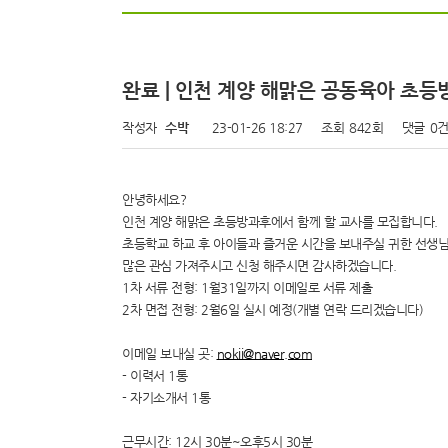
완료 | 인천 계양 해맑은 공동육아 초
작성자
수박
23-01-26 18:27
조회
842회
댓글
0
안녕하세요?
인천 계양 해맑은 초등방과후에서 함께 할 교사를 모집합니다.
초등학교 하교 후 아이들과 즐거운 시간을 보내주실 귀한 선생님
많은 관심 가져주시고 신청 해주시면 감사하겠습니다.
1차 서류 전형: 1월31일까지 이메일로 서류 제출
2차 면접 전형: 2월6일 실시 예정(개별 연락 드리겠습니다)
이메일 보내실 곳:
nokii@naver.com
- 이력서 1통
- 자기소개서 1통
근무시간: 12시 30분~오후5시 30분