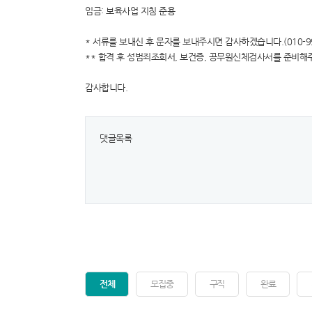
임금: 보육사업 지침 준용
* 서류를 보내신 후 문자를 보내주시면 감사하겠습니다.(010-995
** 합격 후 성범죄조회서, 보건증, 공무원신체검사서를 준비해
감사합니다.
댓글목록
전체
모집중
구직
완료