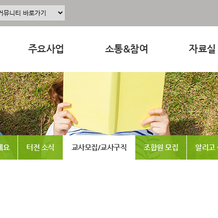
주요사업
소통&참여
자료실
주요사업소개
공지사항
교육 · 운
정
공동육아인증
공동육아 ing
연구자료
현장조직사업
무엇이든 물어보세요
참고도서
동조합
교육사업
터전 소식
뉴스레터
세요
터전 소식
교사모집/교사구직
조합원 모집
알리고
연구사업
교사모집/교사구직
동영상
출판사업
조합원 모집
언론보도
홍보사업
알리고 싶어요
발간도서
나도 한마디