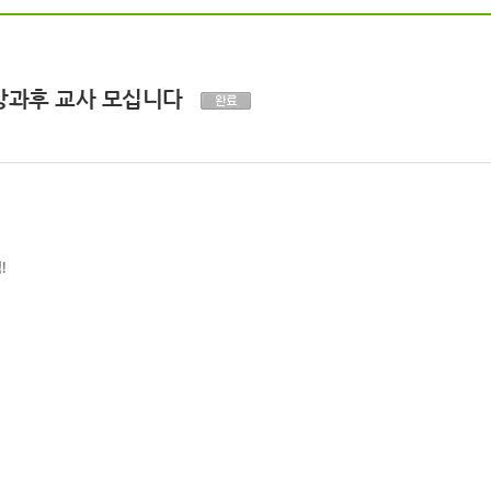
등방과후 교사 모십니다
건
!