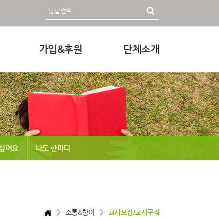
가입&후원
단체소개
영자료
회원가입 및 후원안내
인사말
후원하기
미션과 비전
조직
정관 & 재정
 싶어요
나도 한마디
각종신청
찾아오시는 길
> 소통&참여 >
교사모집/교사구직