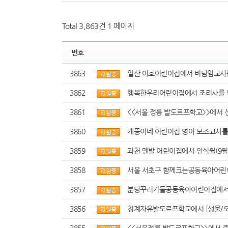
Total 3,863건
1 페이지
번호
3863
일산 야호어린이집에서 비담임교사를
3862
행복한우리어린이집에서 조리사를 
3861
<<서울 정릉 발도르프학교>>에서 
3860
개똥이네 어린이집 영아 보조교사를
3859
과천 맨발 어린이집에서 안식월(9월 
3858
서울 서초구 함께크는공동육아어린이
3857
분당꾸러기들공동육아어린이집에서 4
3856
청계자유발도르프학교에서 [생물/오