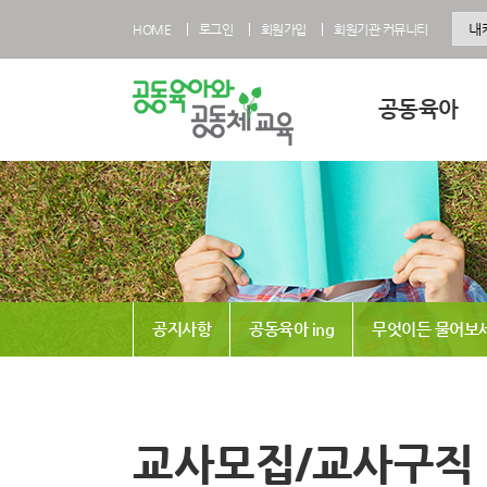
HOME
로그인
회원가입
회원기관 커뮤니티
공동육아
공동육아란
공동육아 영유아과
공동육아 초등과정
공동육아사회적협
공지사항
공동육아 ing
무엇이든 물어보
전국공동육아현황
공동육아 FAQ
교사모집/교사구직