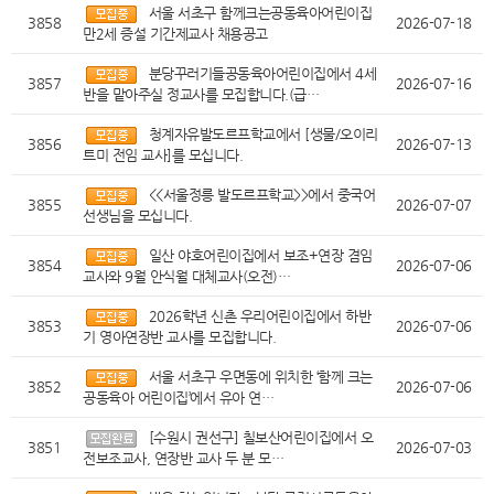
서울 서초구 함께크는공동육아어린이집
3858
2026-07-18
만2세 증설 기간제교사 채용공고
분당꾸러기들공동육아어린이집에서 4세
3857
2026-07-16
반을 맡아주실 정교사를 모집합니다.(급…
청계자유발도르프학교에서 [생물/오이리
3856
2026-07-13
트미 전임 교사]를 모십니다.
<<서울정릉 발도르프학교>>에서 중국어
3855
2026-07-07
선생님을 모십니다.
일산 야호어린이집에서 보조+연장 겸임
3854
2026-07-06
교사와 9월 안식월 대체교사(오전)…
2026학년 신촌 우리어린이집에서 하반
3853
2026-07-06
기 영아연장반 교사를 모집합니다.
서울 서초구 우면동에 위치한 ‘함께 크는
3852
2026-07-06
공동육아 어린이집’에서 유아 연…
[수원시 권선구] 칠보산어린이집에서 오
3851
2026-07-03
전보조교사, 연장반 교사 두 분 모…