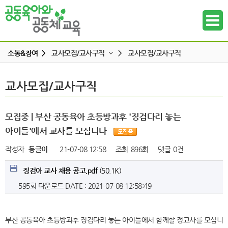
소통&참여 >
교사모집/교사구직
>
교사모집/교사구직
공지사항
교사모집/교사구직
교사모집/교사구직
하위메뉴
공동육아 ing
무엇이든 물어보세요
하위메뉴
모집중 | 부산 공동육아 초등방과후 '징검다리 놓는
터전 소식
아이들'에서 교사를 모십니다
하위메뉴
교사모집/교사구직
작성자
동글이
21-07-08 12:58
조회
896회
댓글
0건
조합원 모집
하위메뉴
징검아 교사 채용 공고.pdf
(50.1K)
알리고 싶어요
595회 다운로드
DATE : 2021-07-08 12:58:49
하위메뉴
나도 한마디
하위메뉴
부산 공동육아 초등방과후 징검다리 놓는 아이들에서 함께할 정교사를 모십니