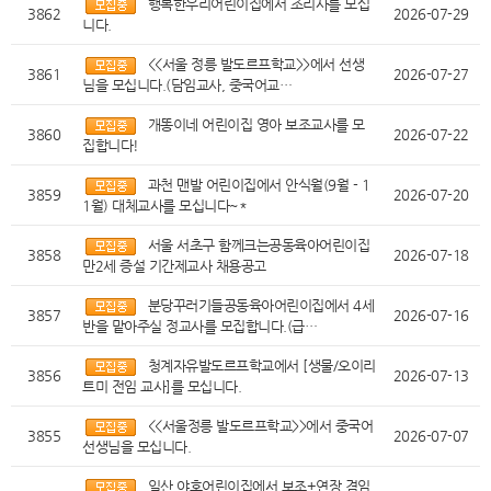
행복한우리어린이집에서 조리사를 모십
3862
2026-07-29
니다.
<<서울 정릉 발도르프학교>>에서 선생
3861
2026-07-27
님을 모십니다.(담임교사, 중국어교…
개똥이네 어린이집 영아 보조교사를 모
3860
2026-07-22
집합니다!
과천 맨발 어린이집에서 안식월(9월 - 1
3859
2026-07-20
1월) 대체교사를 모십니다~*
서울 서초구 함께크는공동육아어린이집
3858
2026-07-18
만2세 증설 기간제교사 채용공고
분당꾸러기들공동육아어린이집에서 4세
3857
2026-07-16
반을 맡아주실 정교사를 모집합니다.(급…
청계자유발도르프학교에서 [생물/오이리
3856
2026-07-13
트미 전임 교사]를 모십니다.
<<서울정릉 발도르프학교>>에서 중국어
3855
2026-07-07
선생님을 모십니다.
일산 야호어린이집에서 보조+연장 겸임