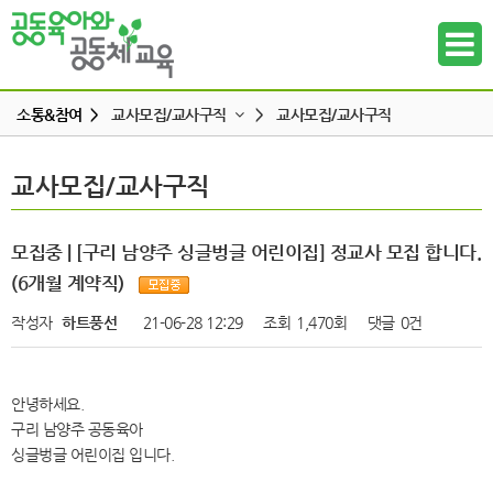
소통&참여 >
교사모집/교사구직
>
교사모집/교사구직
공지사항
교사모집/교사구직
교사모집/교사구직
하위메뉴
공동육아 ing
무엇이든 물어보세요
하위메뉴
모집중 | [구리 남양주 싱글벙글 어린이집] 정교사 모집 합니다.
터전 소식
(6개월 계약직)
하위메뉴
교사모집/교사구직
작성자
하트풍선
21-06-28 12:29
조회
1,470회
댓글
0건
조합원 모집
하위메뉴
알리고 싶어요
안녕하세요.
하위메뉴
나도 한마디
구리 남양주 공동육아
싱글벙글 어린이집 입니다.
하위메뉴