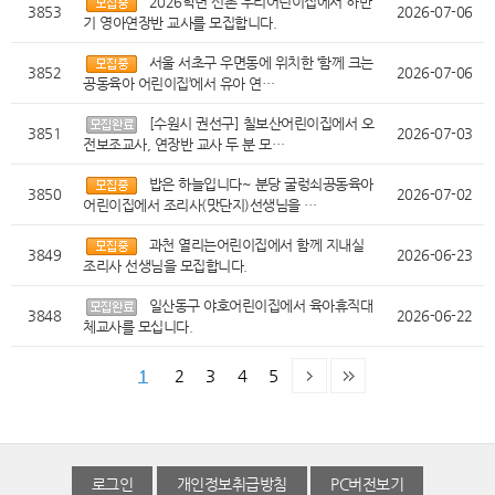
2026학년 신촌 우리어린이집에서 하반
3853
2026-07-06
기 영아연장반 교사를 모집합니다.
서울 서초구 우면동에 위치한 ‘함께 크는
3852
2026-07-06
공동육아 어린이집’에서 유아 연…
[수원시 권선구] 칠보산어린이집에서 오
3851
2026-07-03
전보조교사, 연장반 교사 두 분 모…
밥은 하늘입니다~ 분당 굴렁쇠공동육아
3850
2026-07-02
어린이집에서 조리사(맛단지)선생님을 …
과천 열리는어린이집에서 함께 지내실
3849
2026-06-23
조리사 선생님을 모집합니다.
일산동구 야호어린이집에서 육아휴직대
3848
2026-06-22
체교사를 모십니다.
1
2
3
4
5
로그인
개인정보취급방침
PC버전보기