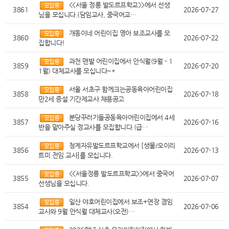
<<서울 정릉 발도르프학교>>에서 선생
3861
2026-07-27
님을 모십니다.(담임교사, 중국어교…
개똥이네 어린이집 영아 보조교사를 모
3860
2026-07-22
집합니다!
과천 맨발 어린이집에서 안식월(9월 - 1
3859
2026-07-20
1월) 대체교사를 모십니다~*
서울 서초구 함께크는공동육아어린이집
3858
2026-07-18
만2세 증설 기간제교사 채용공고
분당꾸러기들공동육아어린이집에서 4세
3857
2026-07-16
반을 맡아주실 정교사를 모집합니다.(급…
청계자유발도르프학교에서 [생물/오이리
3856
2026-07-13
트미 전임 교사]를 모십니다.
<<서울정릉 발도르프학교>>에서 중국어
3855
2026-07-07
선생님을 모십니다.
일산 야호어린이집에서 보조+연장 겸임
3854
2026-07-06
교사와 9월 안식월 대체교사(오전)…