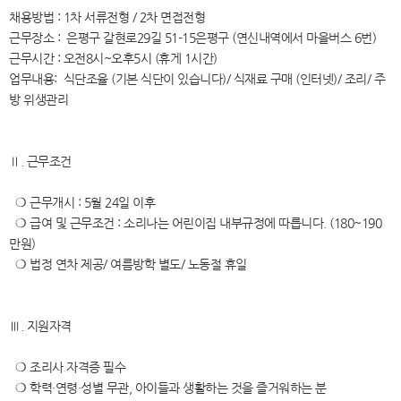
채용방법 : 1차 서류전형 / 2차 면접전형
근무장소 : 은평구 갈현로29길 51-15은평구 (연신내역에서 마을버스 6번)
근무시간 : 오전8시~오후5시 (휴게 1시간)
업무내용: 식단조율 (기본 식단이 있습니다)/ 식재료 구매 (인터넷)/ 조리/ 주
방 위생관리
Ⅱ. 근무조건
❍ 근무개시 : 5월 24일 이후
❍ 급여 및 근무조건 : 소리나는 어린이집 내부규정에 따릅니다. (180~190
만원)
❍ 법정 연차 제공/ 여름방학 별도/ 노동절 휴일
Ⅲ. 지원자격
❍ 조리사 자격증 필수
❍ 학력·연령·성별 무관, 아이들과 생활하는 것을 즐거워하는 분