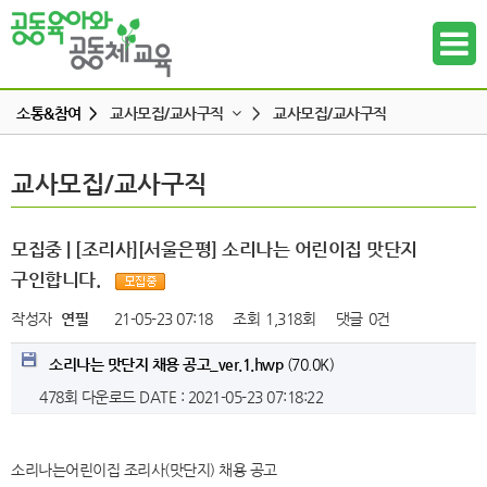
소통&참여 >
교사모집/교사구직
>
교사모집/교사구직
공지사항
교사모집/교사구직
교사모집/교사구직
하위메뉴
공동육아 ing
무엇이든 물어보세요
하위메뉴
모집중 | [조리사][서울은평] 소리나는 어린이집 맛단지
터전 소식
구인합니다.
하위메뉴
교사모집/교사구직
작성자
연필
21-05-23 07:18
조회
1,318회
댓글
0건
조합원 모집
하위메뉴
소리나는 맛단지 채용 공고_ver.1.hwp
(70.0K)
알리고 싶어요
478회 다운로드
DATE : 2021-05-23 07:18:22
하위메뉴
나도 한마디
하위메뉴
소리나는어린이집 조리사(맛단지) 채용 공고