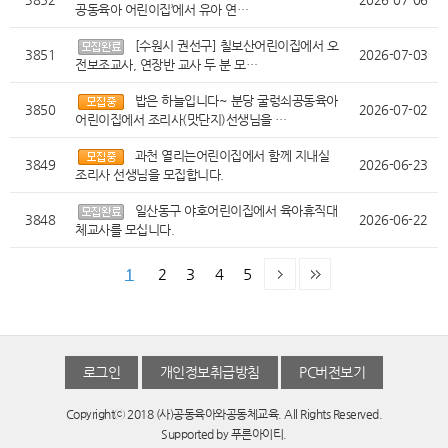
공동육아 어린이집’에서 유아 연…
[수원시 권선구] 칠보산어린이집에서 오
3851
2026-07-03
전보조교사, 연장반 교사 두 분 모…
밥은 하늘입니다~ 분당 굴렁쇠공동육아
3850
2026-07-02
어린이집에서 조리사(맛단지)선생님을 …
과천 열리는어린이집에서 함께 지내실
3849
2026-06-23
조리사 선생님을 모집합니다.
일산동구 야호어린이집에서 육아휴직대
3848
2026-06-22
체교사를 모십니다.
1
2
3
4
5
로그인
개인정보취급방침
PC버전보기
Copyrightⓒ 2018 (사)공동육아와공동체교육. All Rights Reserved.
Supported by
푸른아이티.