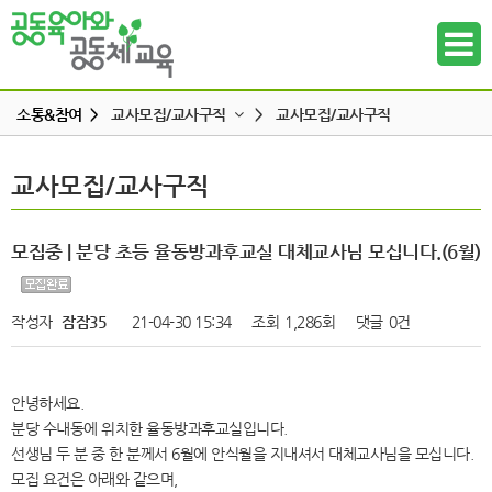
소통&참여 >
교사모집/교사구직
>
교사모집/교사구직
공지사항
교사모집/교사구직
교사모집/교사구직
하위메뉴
공동육아 ing
무엇이든 물어보세요
하위메뉴
모집중 | 분당 초등 율동방과후교실 대체교사님 모십니다.(6월)
터전 소식
하위메뉴
교사모집/교사구직
작성자
잠잠35
21-04-30 15:34
조회
1,286회
댓글
0건
조합원 모집
하위메뉴
알리고 싶어요
안녕하세요.
하위메뉴
나도 한마디
분당 수내동에 위치한 율동방과후교실입니다.
선생님 두 분 중 한 분께서 6월에 안식월을 지내셔서 대체교사님을 모십니다.
하위메뉴
모집 요건은 아래와 같으며,