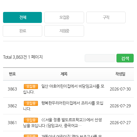
전체
모집중
구직
완료
지원중
Total 3,863건
1 페이지
번호
제목
작성일
일산 야호어린이집에서 비담임교사를 모
3863
2026-07-30
십니다.
행복한우리어린이집에서 조리사를 모십
3862
2026-07-29
니다.
<<서울 정릉 발도르프학교>>에서 선생
3861
2026-07-27
님을 모십니다.(담임교사, 중국어교…
개똥이네 어린이집 영아 보조교사를 모