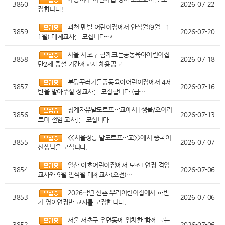
3860
2026-07-22
집합니다!
과천 맨발 어린이집에서 안식월(9월 - 1
3859
2026-07-20
1월) 대체교사를 모십니다~*
서울 서초구 함께크는공동육아어린이집
3858
2026-07-18
만2세 증설 기간제교사 채용공고
분당꾸러기들공동육아어린이집에서 4세
3857
2026-07-16
반을 맡아주실 정교사를 모집합니다.(급…
청계자유발도르프학교에서 [생물/오이리
3856
2026-07-13
트미 전임 교사]를 모십니다.
<<서울정릉 발도르프학교>>에서 중국어
3855
2026-07-07
선생님을 모십니다.
일산 야호어린이집에서 보조+연장 겸임
3854
2026-07-06
교사와 9월 안식월 대체교사(오전)…
2026학년 신촌 우리어린이집에서 하반
3853
2026-07-06
기 영아연장반 교사를 모집합니다.
서울 서초구 우면동에 위치한 ‘함께 크는
3852
2026-07-06