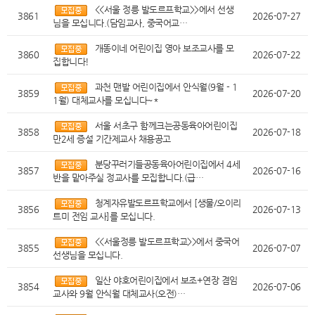
<<서울 정릉 발도르프학교>>에서 선생
3861
2026-07-27
님을 모십니다.(담임교사, 중국어교…
개똥이네 어린이집 영아 보조교사를 모
3860
2026-07-22
집합니다!
과천 맨발 어린이집에서 안식월(9월 - 1
3859
2026-07-20
1월) 대체교사를 모십니다~*
서울 서초구 함께크는공동육아어린이집
3858
2026-07-18
만2세 증설 기간제교사 채용공고
분당꾸러기들공동육아어린이집에서 4세
3857
2026-07-16
반을 맡아주실 정교사를 모집합니다.(급…
청계자유발도르프학교에서 [생물/오이리
3856
2026-07-13
트미 전임 교사]를 모십니다.
<<서울정릉 발도르프학교>>에서 중국어
3855
2026-07-07
선생님을 모십니다.
일산 야호어린이집에서 보조+연장 겸임
3854
2026-07-06
교사와 9월 안식월 대체교사(오전)…