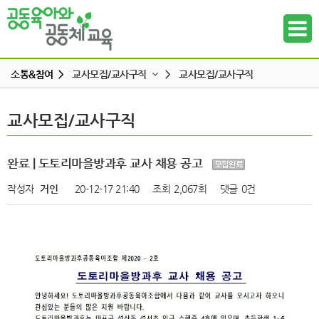
소통&참여 >
교사모집/교사구직
>
교사모집/교사구직
공지사항
교사모집/교사구직
교사모집/교사구직
하위메뉴
공동육아 ing
무엇이든 물어보세요
하위메뉴
완료 | 도토리마을방과후 교사 채용 공고
터전 소식
작성자
거인
20-12-17 21:40
조회
2,067회
댓글
0건
하위메뉴
교사모집/교사구직
조합원 모집
하위메뉴
알리고 싶어요
하위메뉴
나도 한마디
하위메뉴