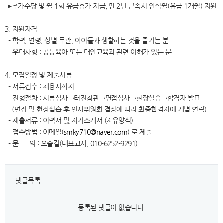
▸추가수당 및 월 1회 유급휴가 지급, 만 2년 근속시 안식월(유급 1개월) 지원
3. 지원자격
- 학력, 연령, 성별 무관, 아이들과 생활하는 것을 즐기는 분
- 우대사항 : 공동육아 또는 대안교육과 관련 이해가 있는 분
4. 모집일정 및 제출서류
- 서류접수 : 채용시까지
- 전형절차 : 서류심사→터전참관→면접심사→현장실습→합격자 발표
(면접 및 현장실습 후 인사위원회 결정에 따라 최종합격자에 개별 연락)
- 제출서류 : 이력서 및 자기소개서 (자유양식)
- 접수방법 : 이메일(
smky710@naver.com
) 로 제출
- 문 의 : 오솔길(대표교사, 010-6252-9291)
댓글목록
등록된 댓글이 없습니다.