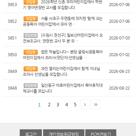
2026학년 신촌 우리어린이집에서 하반
3853
2026-07-06
기 영아연장반 교사를 모집합니다.
서울 서초구 우면동에 위치한 ‘함께 크는
3852
2026-07-06
공동육아 어린이집’에서 유아 연…
[수원시 권선구] 칠보산어린이집에서 오
3851
2026-07-03
전보조교사, 연장반 교사 두 분 모…
밥은 하늘입니다~ 분당 굴렁쇠공동육아
3850
2026-07-02
어린이집에서 조리사(맛단지)선생님을 …
과천 열리는어린이집에서 함께 지내실
3849
2026-06-23
조리사 선생님을 모집합니다.
일산동구 야호어린이집에서 육아휴직대
3848
2026-06-22
체교사를 모십니다.
1
2
3
4
5
로그인
개인정보취급방침
PC버전보기