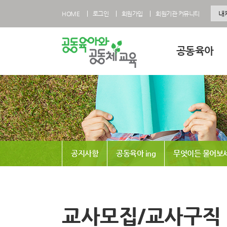
HOME
로그인
회원가입
회원기관 커뮤니티
공동육아
공동육아란
공동육아 영유아과
공동육아 초등과정
공동육아사회적협
공지사항
공동육아 ing
무엇이든 물어보
전국공동육아현황
공동육아 FAQ
교사모집/교사구직