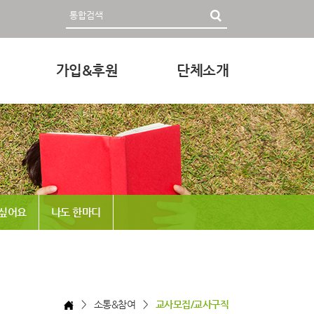
가입&후원
단체소개
영자료
회원가입 및 후원안내
인사말
후원하기
미션과 비전
조직
정관 & 재정
 싶어요
나도 한마디
각종신청
찾아오시는 길
> 소통&참여 >
교사모집/교사구직