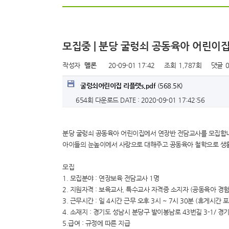
모집중 | 분당 굴렁쇠 공동육아 어린
작성자
멜론
20-09-01 17:42
조회
1,787회
댓글
굴렁쇠어린이집 리플렛s.pdf
(568.5K)
654회 다운로드
DATE : 2020-09-01 17:42:56
분당 굴렁쇠 공동육아 어린이집에서 연장반 전담교사를 모집합
아이들의 눈높이에서 사랑으로 대해주고 공동육아 철학으로 생
모집
1. 모집분야 : 연장보육 전담교사 1명
2. 지원자격 : 보육교사, 특수교사 자격증 소지자 (공동육아 경험
3. 근무시간 : 일 4시간 근무 오후 3시 ~ 7시 30분 (휴게시간 
4. 소재지 : 경기도 성남시 분당구 발이봉남로 43번길 3-1/ 경
5.급여 : 규정에 따른 지급