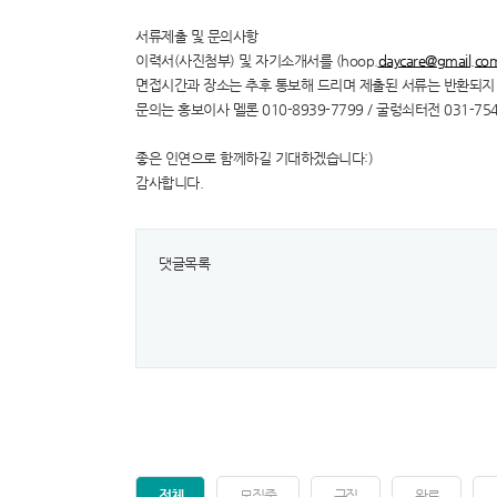
서류제출 및 문의사항
이력서(사진첨부) 및 자기소개서를 (hoop.
daycare@gmail.co
면접시간과 장소는 추후 통보해 드리며 제출된 서류는 반환되지
문의는 홍보이사 멜론 010-8939-7799 / 굴렁쇠터전 031-75
좋은 인연으로 함께하길 기대하겠습니다:)
감사합니다.
댓글목록
전체
모집중
구직
완료