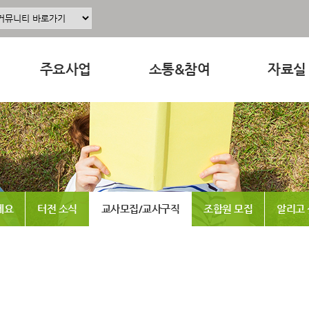
주요사업
소통&참여
자료실
주요사업소개
공지사항
교육 · 운
정
공동육아인증
공동육아 ing
연구자료
현장조직사업
무엇이든 물어보세요
참고도서
동조합
교육사업
터전 소식
뉴스레터
세요
터전 소식
교사모집/교사구직
조합원 모집
알리고
연구사업
교사모집/교사구직
동영상
출판사업
조합원 모집
언론보도
홍보사업
알리고 싶어요
발간도서
나도 한마디