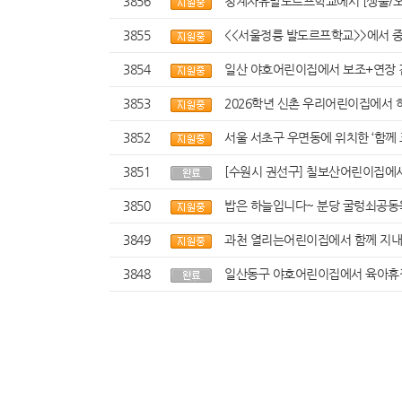
3856
청계자유발도르프학교에서 [생물/오
3855
<<서울정릉 발도르프학교>>에서 
3854
일산 야호어린이집에서 보조+연장 겸
3853
2026학년 신촌 우리어린이집에서 
3852
서울 서초구 우면동에 위치한 ‘함께
3851
[수원시 권선구] 칠보산어린이집에서
3850
밥은 하늘입니다~ 분당 굴렁쇠공동
3849
과천 열리는어린이집에서 함께 지내
3848
일산동구 야호어린이집에서 육아휴