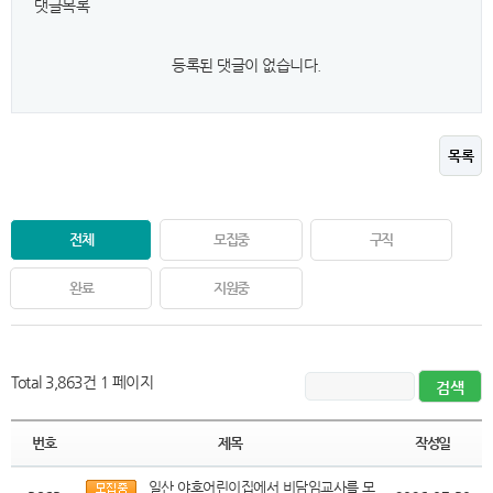
댓글목록
등록된 댓글이 없습니다.
목록
전체
모집중
구직
완료
지원중
Total 3,863건
1 페이지
번호
제목
작성일
일산 야호어린이집에서 비담임교사를 모