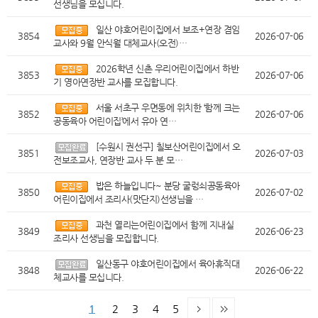
선생님을 모십니다.
일산 야호어린이집에서 보조+연장 겸임
3854
2026-07-06
교사와 9월 안식월 대체교사(오전)…
2026학년 신촌 우리어린이집에서 하반
3853
2026-07-06
기 영아연장반 교사를 모집합니다.
서울 서초구 우면동에 위치한 ‘함께 크는
3852
2026-07-06
공동육아 어린이집’에서 유아 연…
[수원시 권선구] 칠보산어린이집에서 오
3851
2026-07-03
전보조교사, 연장반 교사 두 분 모…
밥은 하늘입니다~ 분당 굴렁쇠공동육아
3850
2026-07-02
어린이집에서 조리사(맛단지)선생님을 …
과천 열리는어린이집에서 함께 지내실
3849
2026-06-23
조리사 선생님을 모집합니다.
일산동구 야호어린이집에서 육아휴직대
3848
2026-06-22
체교사를 모십니다.
1
2
3
4
5