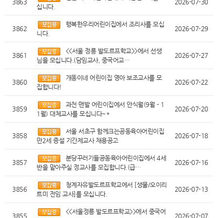
3863
2026-07-30
십니다.
행복한우리어린이집에서 조리사를 모십
3862
2026-07-29
니다.
<<서울 정릉 발도르프학교>>에서 선생
3861
2026-07-27
님을 모십니다.(담임교사, 중국어교…
개똥이네 어린이집 영아 보조교사를 모
3860
2026-07-22
집합니다!
과천 맨발 어린이집에서 안식월(9월 - 1
3859
2026-07-20
1월) 대체교사를 모십니다~*
서울 서초구 함께크는공동육아어린이집
3858
2026-07-18
만2세 증설 기간제교사 채용공고
분당꾸러기들공동육아어린이집에서 4세
3857
2026-07-16
반을 맡아주실 정교사를 모집합니다.(급…
청계자유발도르프학교에서 [생물/오이리
3856
2026-07-13
트미 전임 교사]를 모십니다.
<<서울정릉 발도르프학교>>에서 중국어
3855
2026-07-07