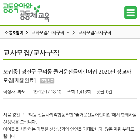
소통&참여 >
교사모집/교사구직
>
교사모집/교사구직
공지사항
교사모집/교사구직
교사모집/교사구직
하위메뉴
공동육아 ing
무엇이든 물어보세요
하위메뉴
모집중 | 광진구 구의동 즐거운산들어린이집 2020년 정교사
터전 소식
모집[채용완료]
하위메뉴
교사모집/교사구직
작성자
파도
19-12-17 18:10
조회
1,413회
댓글
0건
조합원 모집
하위메뉴
알리고 싶어요
서울 광진구 구의동 산들사회적협동조합 “즐거운산들어린이집”에서 함께하실
하위메뉴
나도 한마디
선생님을 모십니다.
아이들을 사랑하는 따뜻한 선생님과의 인연을 기대합니다. 많은 지원 부탁드
하위메뉴
립니다.