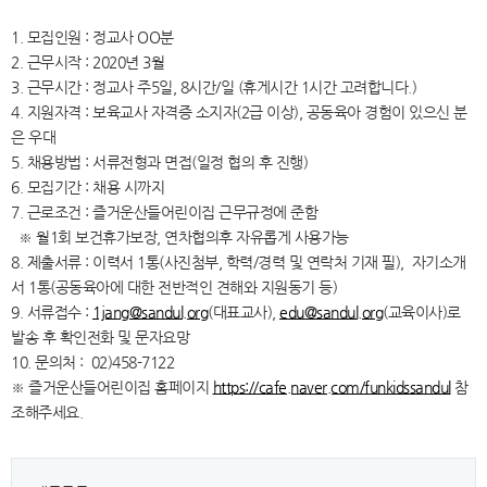
1. 모집인원 : 정교사 OO분
2. 근무시작 : 2020년 3월
3. 근무시간 : 정교사 주5일, 8시간/일 (휴게시간 1시간 고려합니다.)
4. 지원자격 : 보육교사 자격증 소지자(2급 이상), 공동육아 경험이 있으신 분
은 우대
5. 채용방법 : 서류전형과 면접(일정 협의 후 진행)
6. 모집기간 : 채용 시까지
7. 근로조건 : 즐거운산들어린이집 근무규정에 준함
※ 월1회 보건휴가보장, 연차협의후 자유롭게 사용가능
8. 제출서류 : 이력서 1통(사진첨부, 학력/경력 및 연락처 기재 필), 자기소개
서 1통(공동육아에 대한 전반적인 견해와 지원동기 등)
9. 서류접수 :
1jang@sandul.org
(대표교사),
edu@sandul.org
(교육이사)로
발송 후 확인전화 및 문자요망
10. 문의처 : 02)458-7122
※ 즐거운산들어린이집 홈페이지
https://cafe.naver.com/funkidssandul
참
조해주세요.