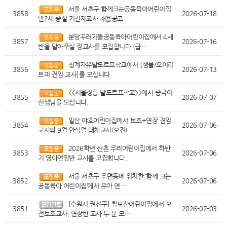
서울 서초구 함께크는공동육아어린이집
3858
2026-07-18
만2세 증설 기간제교사 채용공고
분당꾸러기들공동육아어린이집에서 4세
3857
2026-07-16
반을 맡아주실 정교사를 모집합니다.(급…
청계자유발도르프학교에서 [생물/오이리
3856
2026-07-13
트미 전임 교사]를 모십니다.
<<서울정릉 발도르프학교>>에서 중국어
3855
2026-07-07
선생님을 모십니다.
일산 야호어린이집에서 보조+연장 겸임
3854
2026-07-06
교사와 9월 안식월 대체교사(오전)…
2026학년 신촌 우리어린이집에서 하반
3853
2026-07-06
기 영아연장반 교사를 모집합니다.
서울 서초구 우면동에 위치한 ‘함께 크는
3852
2026-07-06
공동육아 어린이집’에서 유아 연…
[수원시 권선구] 칠보산어린이집에서 오
3851
2026-07-03
전보조교사, 연장반 교사 두 분 모…