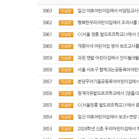
3863
일산 야호어린이집에서 비담임교사를
3862
행복한우리어린이집에서 조리사를 
3861
<<서울 정릉 발도르프학교>>에서 
3860
개똥이네 어린이집 영아 보조교사를
3859
과천 맨발 어린이집에서 안식월(9월 
3858
서울 서초구 함께크는공동육아어린이
3857
분당꾸러기들공동육아어린이집에서 4
3856
청계자유발도르프학교에서 [생물/오
3855
<<서울정릉 발도르프학교>>에서 
3854
일산 야호어린이집에서 보조+연장 겸
3853
2026학년 신촌 우리어린이집에서 