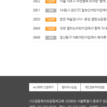
3852
서울 서초구 우면동에 위치한 ‘함께
3851
[수원시 권선구] 칠보산어린이집에서
3850
밥은 하늘입니다~ 분당 굴렁쇠공동
3849
과천 열리는어린이집에서 함께 지내
3848
일산동구 야호어린이집에서 육아휴
뉴스레터 신청하기
찾아오시는길
개인정보처리방침
(사)공동육아와공동체교육 (03069) 서울특별시 종로구 성