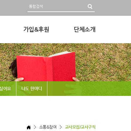
가입&후원
단체소개
영자료
회원가입 및 후원안내
인사말
후원하기
미션과 비전
조직
정관 & 재정
 싶어요
나도 한마디
각종신청
찾아오시는 길
> 소통&참여 >
교사모집/교사구직