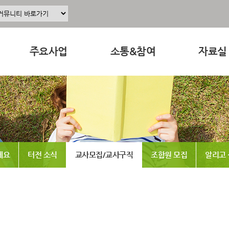
주요사업
소통&참여
자료실
주요사업소개
공지사항
교육 · 운
정
공동육아인증
공동육아 ing
연구자료
현장조직사업
무엇이든 물어보세요
참고도서
동조합
교육사업
터전 소식
뉴스레터
세요
터전 소식
교사모집/교사구직
조합원 모집
알리고
연구사업
교사모집/교사구직
동영상
출판사업
조합원 모집
언론보도
홍보사업
알리고 싶어요
발간도서
나도 한마디