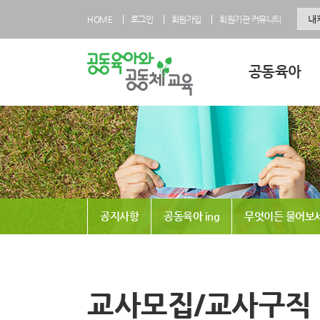
HOME
로그인
회원가입
회원기관 커뮤니티
공동육아
공동육아란
공동육아 영유아과
공동육아 초등과정
공동육아사회적협
공지사항
공동육아 ing
무엇이든 물어보
전국공동육아현황
공동육아 FAQ
교사모집/교사구직