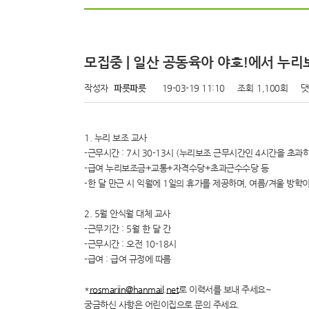
모집중 | 일산 공동육아 야호!에서 누
작성자
파릇파릇
19-03-19 11:10
조회
1,100회
댓
1. 누리 보조 교사
-근무시간 : 7시 30-13시 (누리보조 근무시간인 4시간을 초
-급여 누리보조금+교통+자격수당+초과근수수당 등
-한 달 만근 시 익월에 1일의 휴가를 제공하며, 여름/겨울 방학
2. 5월 안식월 대체 교사
-근무기간 : 5월 한 달 간
-근무시간 : 오전 10-18시
-급여 : 급여 규정에 따름
*
rosmariin@hanmail.net
로 이력서를 보내 주세요~
궁금하신 사항은 어린이집으로 문의 주세요.