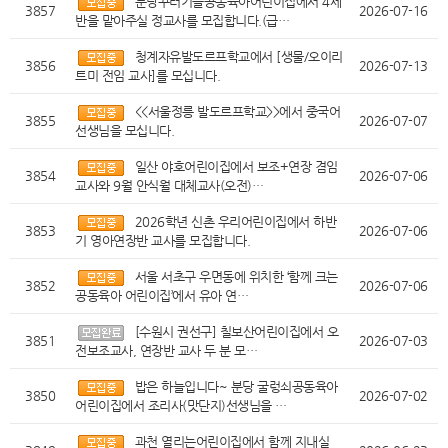
분당꾸러기들공동육아어린이집에서 4세
3857
2026-07-16
반을 맡아주실 정교사를 모집합니다.(급…
청계자유발도르프학교에서 [생물/오이리
3856
2026-07-13
트미 전임 교사]를 모십니다.
<<서울정릉 발도르프학교>>에서 중국어
3855
2026-07-07
선생님을 모십니다.
일산 야호어린이집에서 보조+연장 겸임
3854
2026-07-06
교사와 9월 안식월 대체교사(오전)…
2026학년 신촌 우리어린이집에서 하반
3853
2026-07-06
기 영아연장반 교사를 모집합니다.
서울 서초구 우면동에 위치한 ‘함께 크는
3852
2026-07-06
공동육아 어린이집’에서 유아 연…
[수원시 권선구] 칠보산어린이집에서 오
3851
2026-07-03
전보조교사, 연장반 교사 두 분 모…
밥은 하늘입니다~ 분당 굴렁쇠공동육아
3850
2026-07-02
어린이집에서 조리사(맛단지)선생님을 …
과천 열리는어린이집에서 함께 지내실