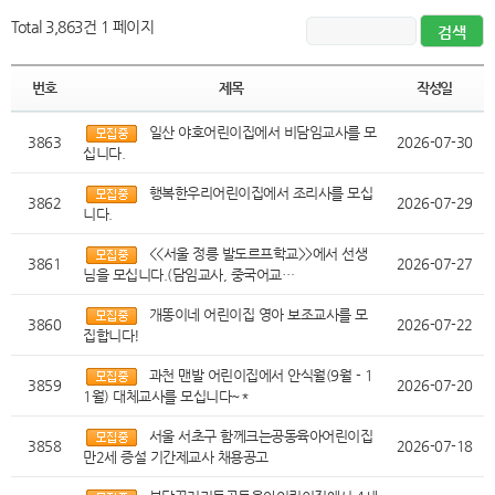
Total 3,863건
1 페이지
번호
제목
작성일
일산 야호어린이집에서 비담임교사를 모
3863
2026-07-30
십니다.
행복한우리어린이집에서 조리사를 모십
3862
2026-07-29
니다.
<<서울 정릉 발도르프학교>>에서 선생
3861
2026-07-27
님을 모십니다.(담임교사, 중국어교…
개똥이네 어린이집 영아 보조교사를 모
3860
2026-07-22
집합니다!
과천 맨발 어린이집에서 안식월(9월 - 1
3859
2026-07-20
1월) 대체교사를 모십니다~*
서울 서초구 함께크는공동육아어린이집
3858
2026-07-18
만2세 증설 기간제교사 채용공고