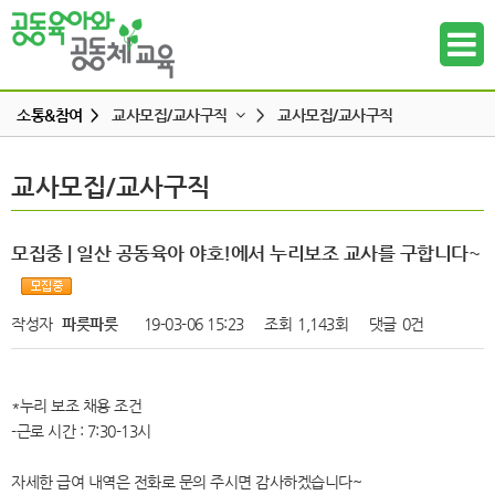
소통&참여 >
교사모집/교사구직
>
교사모집/교사구직
공지사항
교사모집/교사구직
교사모집/교사구직
하위메뉴
공동육아 ing
무엇이든 물어보세요
하위메뉴
모집중 | 일산 공동육아 야호!에서 누리보조 교사를 구합니다~
터전 소식
하위메뉴
교사모집/교사구직
작성자
파릇파릇
19-03-06 15:23
조회
1,143회
댓글
0건
조합원 모집
하위메뉴
알리고 싶어요
*누리 보조 채용 조건
하위메뉴
나도 한마디
-근로 시간 : 7:30-13시
하위메뉴
자세한 급여 내역은 전화로 문의 주시면 감사하겠습니다~