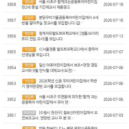
서울 서초구 함께크는공동육아어린이집
3858
2026-07-18
만2세 증설 기간제교사 채용공고
분당꾸러기들공동육아어린이집에서 4세
3857
2026-07-16
반을 맡아주실 정교사를 모집합니다.(급…
청계자유발도르프학교에서 [생물/오이리
3856
2026-07-13
트미 전임 교사]를 모십니다.
<<서울정릉 발도르프학교>>에서 중국어
3855
2026-07-07
선생님을 모십니다.
일산 야호어린이집에서 보조+연장 겸임
3854
2026-07-06
교사와 9월 안식월 대체교사(오전)…
2026학년 신촌 우리어린이집에서 하반
3853
2026-07-06
기 영아연장반 교사를 모집합니다.
서울 서초구 우면동에 위치한 ‘함께 크는
3852
2026-07-06
공동육아 어린이집’에서 유아 연…
[수원시 권선구] 칠보산어린이집에서 오
3851
2026-07-03
전보조교사, 연장반 교사 두 분 모…
밥은 하늘입니다~ 분당 굴렁쇠공동육아