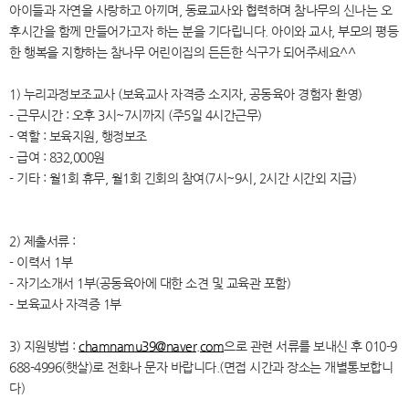
아이들과 자연을 사랑하고 아끼며, 동료교사와 협력하며 참나무의 신나는 오
후시간을 함께 만들어가고자 하는 분을 기다립니다. 아이와 교사, 부모의 평등
한 행복을 지향하는 참나무 어린이집의 든든한 식구가 되어주세요^^
1) 누리과정보조교사 (보육교사 자격증 소지자, 공동육아 경험자 환영)
- 근무시간 : 오후 3시~7시까지 (주5일 4시간근무)
- 역할 : 보육지원, 행정보조
- 급여 : 832,000원
- 기타 : 월1회 휴무, 월1회 긴회의 참여(7시~9시, 2시간 시간외 지급)
2) 제출서류 :
- 이력서 1부
- 자기소개서 1부(공동육아에 대한 소견 및 교육관 포함)
- 보육교사 자격증 1부
3) 지원방법 :
chamnamu39@naver.com
으로 관련 서류를 보내신 후 010-9
688-4996(햇살)로 전화나 문자 바랍니다.(면접 시간과 장소는 개별통보합니
다)