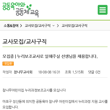
소통&참여 >
교사모집/교사구직
>
교사모집/교사구직
공지사항
교사모집/교사구직
교사모집/교사구직
하위메뉴
공동육아 ing
무엇이든 물어보세요
하위메뉴
모집중 | 누리보조교사로 일해주실 선생님을 채용합니다.
터전 소식
하위메뉴
교사모집/교사구직
작성자
참나무교사회
18-08-08 16:31
조회
1,515회
댓글
0건
조합원 모집
하위메뉴
알리고 싶어요
참나무어린이집 누리과정보조교사를 모십니다
하위메뉴
나도 한마디
마포구 성산동에 위치한 공동육아 참나무 어린이집에서 누리과정 지원 교사를
하위메뉴
모집합니다.