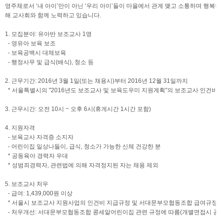
영주체로서 ‘내 아이’만이 아닌 ‘우리 아이’들이 마을에서 관계 맺고 소통하며 행복
해 교사회와 함께 노력하고 있습니다.
1. 모집분야: 유아반 보조교사 1명
- 영유아 보육 보조
- 보육공백시 대체보육
- 행정사무 및 급식(배식), 청소 등
2. 근무기간: 2016년 3월 1일(또는 채용시)부터 2016년 12월 31일까지
* 서울특별시의 "2016년도 보조교사 및 보육도우미 지원계획"의 보조교사 인건비 
3. 근무시간: 오전 10시 ~ 오후 6시(휴게시간 1시간 포함)
4. 지원자격
- 보육교사 자격증 소지자
- 어린이집 일상나들이, 급식, 청소가 가능한 신체 건강한 분
* 공동육아 경력자 우대
* 성범죄경력자, 관련법에 의해 자격정지된 자는 채용 제외
5. 보조교사 처우
- 급여: 1,439,000원 이상
* 서울시 보조교사 지원사업의 인건비 지급규정 및 서대문부모협동조합 급여규정
- 처우개선: 서대문부모협동조합 콩세알어린이집 관련 규정에 따름(개별면접시 공