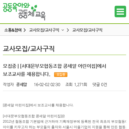
소통&참여 >
교사모집/교사구직
>
교사모집/교사구직
공지사항
교사모집/교사구직
교사모집/교사구직
하위메뉴
공동육아 ing
무엇이든 물어보세요
하위메뉴
모집중 | [서대문부모협동조합 콩세알 어린이집]에서
터전 소식
보조교사를 채용합니다.
하위메뉴
교사모집/교사구직
작성자
콩세알
16-02-02 02:30
조회
1,271회
댓글
0건
조합원 모집
하위메뉴
알리고 싶어요
[콩세알 어린이집]에서 보조교사를 채용합니다.
하위메뉴
나도 한마디
[서대문부모협동조합 콩세알 어린이집]은
하위메뉴
2012년 협동조합 기본법에 근거하여 기획재정부에 등록된 전국 최초의 부모협동어
아이를 키우고자 하는 부모들의 출자와 서울시 마을기업의 지원을 통해 만든 협동