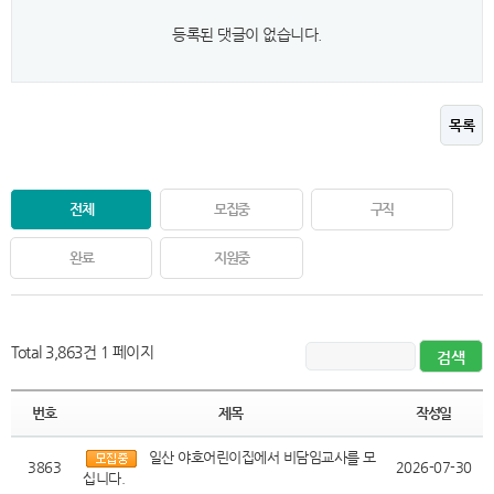
등록된 댓글이 없습니다.
목록
전체
모집중
구직
완료
지원중
Total 3,863건
1 페이지
번호
제목
작성일
일산 야호어린이집에서 비담임교사를 모
3863
2026-07-30
십니다.