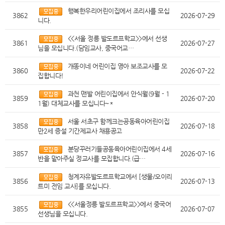
행복한우리어린이집에서 조리사를 모십
3862
2026-07-29
니다.
<<서울 정릉 발도르프학교>>에서 선생
3861
2026-07-27
님을 모십니다.(담임교사, 중국어교…
개똥이네 어린이집 영아 보조교사를 모
3860
2026-07-22
집합니다!
과천 맨발 어린이집에서 안식월(9월 - 1
3859
2026-07-20
1월) 대체교사를 모십니다~*
서울 서초구 함께크는공동육아어린이집
3858
2026-07-18
만2세 증설 기간제교사 채용공고
분당꾸러기들공동육아어린이집에서 4세
3857
2026-07-16
반을 맡아주실 정교사를 모집합니다.(급…
청계자유발도르프학교에서 [생물/오이리
3856
2026-07-13
트미 전임 교사]를 모십니다.
<<서울정릉 발도르프학교>>에서 중국어
3855
2026-07-07
선생님을 모십니다.