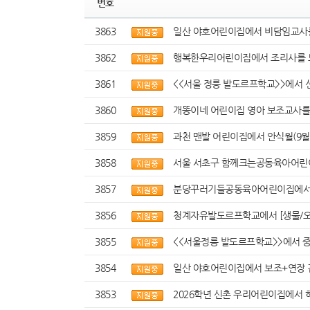
번호
3863
일산 야호어린이집에서 비담임교사를
3862
행복한우리어린이집에서 조리사를 
3861
<<서울 정릉 발도르프학교>>에서 
3860
개똥이네 어린이집 영아 보조교사를
3859
과천 맨발 어린이집에서 안식월(9월 
3858
서울 서초구 함께크는공동육아어린이
3857
분당꾸러기들공동육아어린이집에서 4
3856
청계자유발도르프학교에서 [생물/오
3855
<<서울정릉 발도르프학교>>에서 
3854
일산 야호어린이집에서 보조+연장 겸
3853
2026학년 신촌 우리어린이집에서 