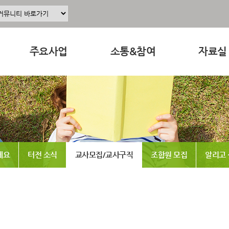
주요사업
소통&참여
자료실
주요사업소개
공지사항
교육 · 운
정
공동육아인증
공동육아 ing
연구자료
현장조직사업
무엇이든 물어보세요
참고도서
동조합
교육사업
터전 소식
뉴스레터
세요
터전 소식
교사모집/교사구직
조합원 모집
알리고
연구사업
교사모집/교사구직
동영상
출판사업
조합원 모집
언론보도
홍보사업
알리고 싶어요
발간도서
나도 한마디