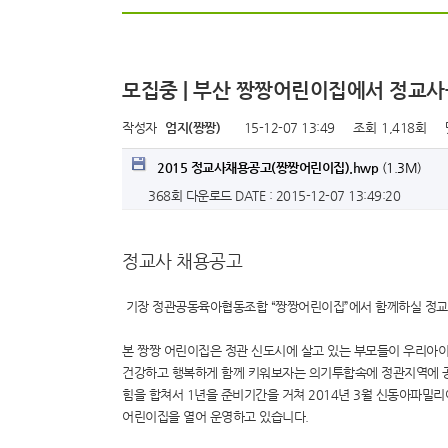
모집중 | 부산 짱짱어린이집에서 정교
작성자
엄지(짱짱)
15-12-07 13:49
조회
1,418회
2015 정교사채용공고(짱짱어린이집).hwp
(1.3M)
368회 다운로드
DATE : 2015-12-07 13:49:20
정교사 채용공고
기장 정관공동육아협동조합 “짱짱어린이집”에서 함께하실 정교
본 짱짱 어린이집은 정관 신도시에 살고 있는 부모들이 우리아
건강하고 행복하게 함께 키워보자는 의기투합속에 정관지역에
힘을 합쳐서 1년을 준비기간을 거쳐 2014년 3월 신동아파밀
어린이집을 열어 운영하고 있습니다.