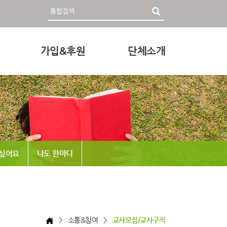
가입&후원
단체소개
영자료
회원가입 및 후원안내
인사말
후원하기
미션과 비전
조직
정관 & 재정
 싶어요
나도 한마디
각종신청
찾아오시는 길
> 소통&참여 >
교사모집/교사구직