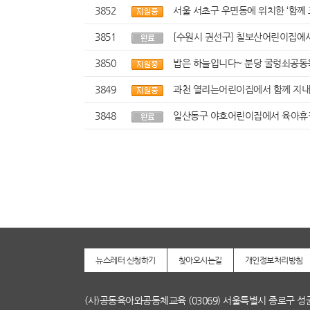
3852
서울 서초구 우면동에 위치한 ‘함께
3851
[수원시 권선구] 칠보산어린이집에서
3850
밥은 하늘입니다~ 분당 굴렁쇠공동
3849
과천 열리는어린이집에서 함께 지내
3848
일산동구 야호어린이집에서 육아휴
뉴스레터 신청하기
찾아오시는길
개인정보처리방침
(사)공동육아와공동체교육 (03069) 서울특별시 종로구 성