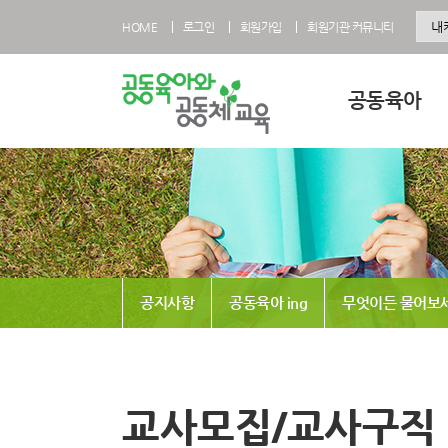
HOME
로그인
회원가입
회원기관 커뮤니티
공동육아
공동육아란
공동육아 영유아과
공동육아 초등과정
공동육아사회적협
공지사항
공동육아 ing
무엇이든 물어보
전국공동육아현황
공동육아 FAQ
교사모집/교사구직